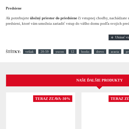
Predsiene
Ak potrebujete
úložný priestor do priedsiene
či vstupnej chodby, nachádzate s
predsieni, ktoré vám umožnia zariadiť vstup do vášho domu podľa svojich pred
ŠTÍTKY:
vešiak
20-59
yucon
12
hooks
drevo
acacia
pr
NAŠE ĎALŠIE PRODUKTY
TERAZ ZĽAVA -30%
TERAZ ZĽ