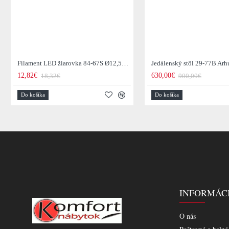
Filament LED žiarovka 84-67S Ø12,5cm Smoke grey glass
12,82€
630,00€
18,32€
900,00€
Do košíka
Do košíka
INFORMÁC
O nás