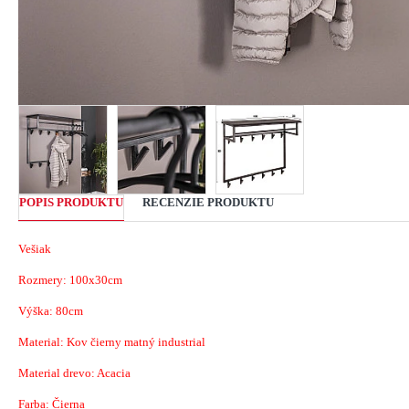
POPIS PRODUKTU
RECENZIE PRODUKTU
Vešiak
Rozmery: 100x30cm
Výška: 80cm
Material: Kov čierny matný industrial
Material drevo: Acacia
Farba: Čierna