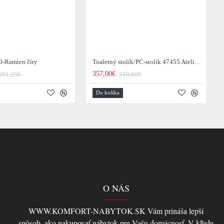
0-Ramien číry
Toaletný stolík/PC-stolík 47455 Atelier 120cm Natural Dub Dyha
357,00€
691,25€
510,00€
Do košíka
O NÁS
WWW.KOMFORT-NABYTOK.SK Vám prináša lepší
spôsob ,ako nakupovať nábytok pre Vašu domácnosť. V kľude