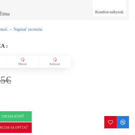
Komfort-nábytok
Žilina
nzií.
-
Napísať recenziu
A :
Minút
Sekúnd
75€
CHCEM KÚPIŤ
HCEM SA OPÝTAŤ