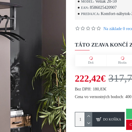
Vešiak 20-59
MODEL:
8586025420907
EAN:
Komfort-nábytok-
PREDAJCA:
Na základe 0 rece
TÁTO ZĽAVA KONČÍ Z
Deň
Hodín
317,
222,42€
Bez DPH: 180,83€
Cena vo vernostných bodoch: 400
DO KOŠÍKA
C