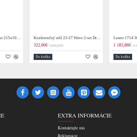
Jedálenský stôl 29-77B Arhus 215x105cm Drevo Hnedá Acacia
Konferenčný stôl 23-27 Wave 2-set Drevo Mango
Luster 1714 3
322,00€
1 183,88€
460,00€
1 
Do košíka
Do košíka
IE
EXTRA INFORMÁCIE
Kontaktujte nás
Reklamácie