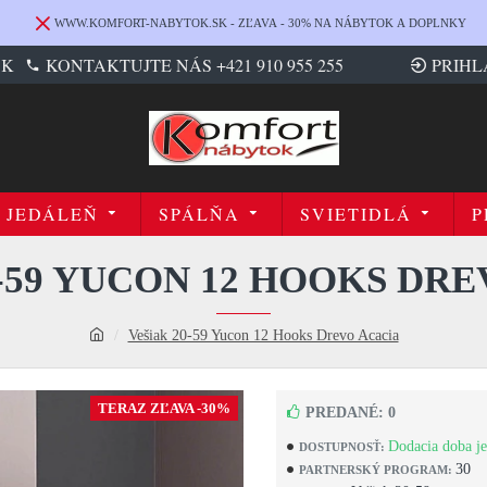
WWW.KOMFORT-NABYTOK.SK - ZĽAVA - 30% NA NÁBYTOK A DOPLNKY
SK
KONTAKTUJTE NÁS +421 910 955 255
PRIHL
JEDÁLEŇ
SPÁLŇA
SVIETIDLÁ
P
-59 YUCON 12 HOOKS DR
Vešiak 20-59 Yucon 12 Hooks Drevo Acacia
TERAZ ZĽAVA -30%
PREDANÉ: 0
Dodacia doba je
DOSTUPNOSŤ:
30
PARTNERSKÝ PROGRAM: