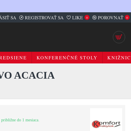
ÁSIŤ SA
REGISTROVAŤ SA
LIKE
POROVNAŤ
0
0
REDSIENE
KONFERENČNÉ STOLY
KNIŽNIC
EVO ACACIA
 približne do 1 mesiaca.