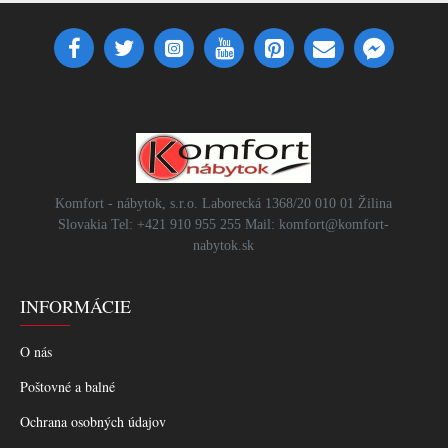
Komfort - nábytok, s.r.o. Laborecká 1368/20 010 01 Žilina
Slovakia Tel: +421 910 955 255 Mail: komfort@komfort-
nabytok.sk
INFORMÁCIE
O nás
Poštovné a balné
Ochrana osobných údajov