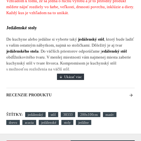
Vzhľadom k tomu, že sa jedná o ručnu výrobu a je to prírodný produkt
môžete nájsť rozdiely vo farbe, veľkosti, drsnosti povrchu, inklúzie a diery.
Každý kus je vzhľadom na to unikát.
Jedálenské stoly
Do kuchyne alebo jedálne si vyberte taký
jedálenský stôl
, ktorý bude ladiť
s vašim ostatným nábytkom, najmä so stoličkami. Dôležitý je aj tvar
jedálenského stola
. Do väčších priestorov odporúčame j
edálenský stôl
obdĺžnikovitého tvaru. V menšej miestnosti vám najmenej miesta zaberie
kuchynský stôl v tvare štvorca. Kompromisom je kuchynský stôl
s možnosťou rozloženia na väčší stôl.
RECENZIE PRODUKTU
ŠTÍTKY:
jedálenský
stôl
38333
200x100cm
masív
drevo
acacia
jedálenské
stoly
jedálne