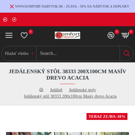
WWW.KOMFORT-NABYTOK.SK - ZĽAVA - 30% NA NÁBYTOK A DOPLNKY
0
0
0
Hladať všetko
JEDÁLENSKÝ STÔL 38333 200X100CM MASÍV
DREVO ACACIA
Jedáleň
Jedálenské stoly
Jedálenský stôl 38333 200x100cm Masív drevo Acacia
TERAZ ZĽAVA -30%