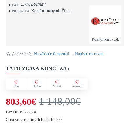
4250243576411
EAN:
Komfort-nábytok-Žilina
PREDAJCA:
Komfort-nábytok
Na základe 0 recenzií.
-
Napísať recenziu
TÁTO ZĽAVA KONČÍ ZA :
Deň
Hodín
Minút
Sekúnd
1 148,00€
803,60€
Bez DPH: 653,33€
Cena vo vernostných bodoch: 400