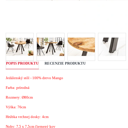
POPIS PRODUKTU
RECENZIE PRODUKTU
Jedálenský stôl - 100% drevo Mango
Farba: prírodná
Rozmery: Ø80cm
Výška: 76cm
Hrúbka vrchnej dosky: 4cm
Nohy: 7,5 x 7,5cm čiernený kov