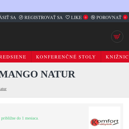
ÁSIŤ SA
REGISTROVAŤ SA
LIKE
POROVNAŤ
0
0
REDSIENE
KONFERENČNÉ STOLY
KNIŽNIC
O MANGO NATUR
atur
 približne do 1 mesiaca.