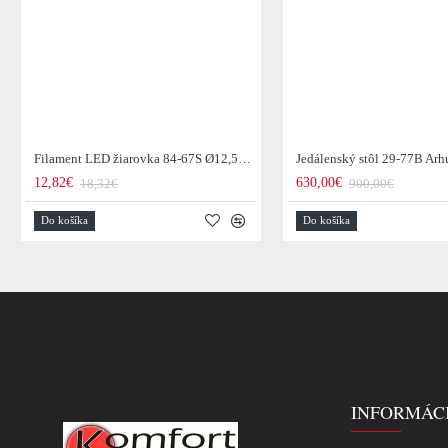
Filament LED žiarovka 84-67S Ø12,5cm Smoke grey glass
12,82€
630,00€
18,32€
900,00€
Do košíka
Do košíka
INFORMÁC