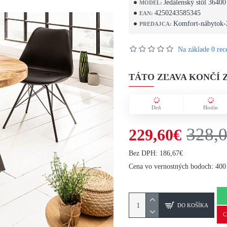
Jedálenský stôl 36400
MODEL:
4250243585345
EAN:
Komfort-nábytok-
PREDAJCA:
Na základe 0 rece
TÁTO ZĽAVA KONČÍ Z
Deň
Hodín
328,
229,60€
Bez DPH: 186,67€
Cena vo vernostných bodoch: 400
DO KOŠÍKA
C