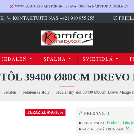
WWW.KOMFORT-NABYTOK.SK - ZĽAVA - 30% NA NÁBYTOK A DOPLNKY
SK
KONTAKTUJTE NÁS +421 910 955 255
PRIHL
JEDÁLEŇ
SPÁLŇA
SVIETIDLÁ
P
TÔL 39400 Ø80CM DREV
Jedáleň
Jedálenské stoly
Jedálenský stôl 39400 Ø80cm Drevo Mango n
TERAZ ZĽAVA -30%
PREDANÉ: 3
Dodacia doba je
DOSTUPNOSŤ:
30
PARTNERSKÝ PROGRAM: