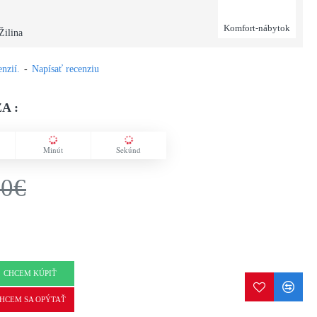
Komfort-nábytok
Žilina
nzií.
-
Napísať recenziu
A :
Minút
Sekúnd
00€
CHCEM KÚPIŤ
HCEM SA OPÝTAŤ