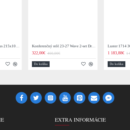
Jedálenský stôl 29-77B Arhus 215x105cm Drevo Hnedá Acacia
Konferenčný stôl 23-27 Wave 2-set Drevo Mango
Luster 1714 3
322,00€
1 183,88€
460,00€
1 
Do košíka
Do košíka
IE
EXTRA INFORMÁCIE