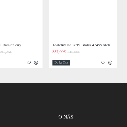
0-Ramien číry
Toaletný stolík/PC-stolík 47455 Atelier 120cm Natural Dub Dyha
357,00€
691,25€
510,00€
Do košíka
O NÁS