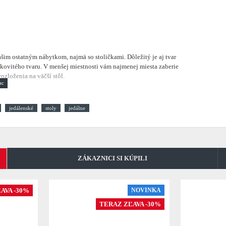
vašim ostatným nábytkom, najmä so stoličkami. Dôležitý je aj tvar
kovitého tvaru. V menšej miestnosti vám najmenej miesta zaberie
zloženia na väčší stôl.
jedálenské
stoly
jedálne
ZÁKAZNICI SI KÚPILI
AVA -30%
NOVINKA
TERAZ ZĽAVA -30%