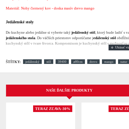
Materiál: Nohy čiernený kov - doska masív drevo mango
Jedálenské stoly
Do kuchyne alebo jedálne si vyberte taký
jedálenský stôl
, ktorý bude ladiť s 
jedálenského stola
. Do väčších priestorov odporúčame j
edálenský stôl
obdĺžni
kuchynský stôl v tvare štvorca. Kompromisom je kuchynský stôl s možnosťou ro
ŠTÍTKY:
jedálenský
stôl
39400
ø80cm
drevo
mango
natur
NAŠE ĎALŠIE PRODUKTY
TERAZ ZĽAVA -30%
TERAZ ZĽ