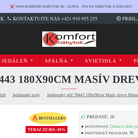
WWW.KOMFORT-NABYTOK.SK - ZĽAVA - 30% NA NÁBYTOK A DOPLNKY
SK
KONTAKTUJTE NÁS +421 910 955 255
PRIHL
JEDÁLEŇ
SPÁLŇA
SVIETIDLÁ
P
9443 180X90CM MASÍV DR
áleň
Jedálenské stoly
Jedálenský stôl 39443 180x90cm Masív drevo Mang
PREDANÉ: 20
BESTSELLERS
Dodacia doba je
DOSTUPNOSŤ:
TERAZ ZĽAVA -30%
30
PARTNERSKÝ PROGRAM: