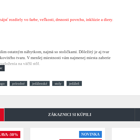
sť rozdiely vo farbe, veľkosti, drsnosti povrchu, inklúzie a diery.
vašim ostatným nábytkom, najmä so stoličkami. Dôležitý je aj tvar
kovitého tvaru. V menšej miestnosti vám najmenej miesta zaberie
zloženia na väčší stôl.
ngo
prírodné
jedálenské
stoly
jedáleň
ZÁKAZNICI SI KÚPILI
AVA -30%
NOVINKA