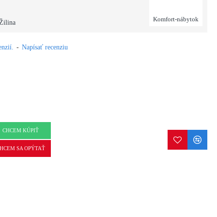
Komfort-nábytok
Žilina
nzií.
-
Napísať recenziu
CHCEM KÚPIŤ
HCEM SA OPÝTAŤ