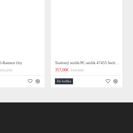
0-Ramien číry
Toaletný stolík/PC-stolík 47455 Atelier 120cm Natural Dub Dyha
357,00€
691,25€
510,00€
Do košíka