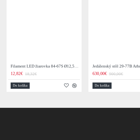
Filament LED žiarovka 84-67S Ø12,5cm Smoke grey glass
12,82€
630,00€
18,32€
900,00€
Do košíka
Do košíka