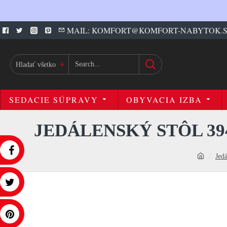
MAIL: KOMFORT@KOMFORT-NABYTOK.
Hladať všetko
SEDACIE SÚPRAVY
OBYVACIA IZBA
JEDÁLENSKÝ STÔL 3
Jed