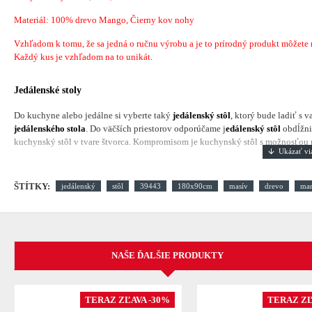
Materiál: 100% drevo Mango, Čierny kov nohy
Vzhľadom k tomu, že sa jedná o ručnu výrobu a je to prírodný produkt môžete náj
Každý kus je vzhľadom na to unikát.
Jedálenské stoly
Do kuchyne alebo jedálne si vyberte taký
jedálenský stôl
, ktorý bude ladiť s 
jedálenského stola
. Do väčších priestorov odporúčame j
edálenský stôl
obdĺžni
kuchynský stôl v tvare štvorca. Kompromisom je kuchynský stôl s možnosťou ro
ŠTÍTKY:
jedálenský
stôl
39443
180x90cm
masív
drevo
ma
NAŠE ĎALŠIE PRODUKTY
TERAZ ZĽAVA -30%
TERAZ ZĽ