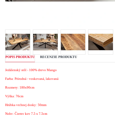
POPIS PRODUKTU
RECENZIE PRODUKTU
Jedálenský stôl - 100% drevo Mango
Farba: Prírodná - voskovaná, lakovaná
Rozmery: 180x90cm
Výška: 76cm
Hrúbka vrchnej dosky: 50mm
Nohy: Čierny kov 7,5 x 7,5cm