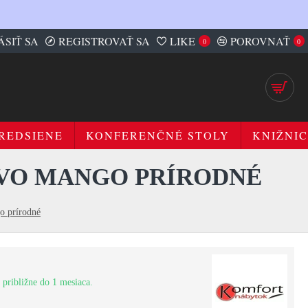
ÁSIŤ SA
REGISTROVAŤ SA
LIKE
POROVNAŤ
0
0
REDSIENE
KONFERENČNÉ STOLY
KNIŽNIC
EVO MANGO PRÍRODNÉ
o prírodné
 približne do 1 mesiaca.