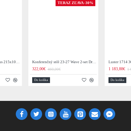
TERAZ ZĽAVA -30%
Jedálenský stôl 29-77B Arhus 215x105cm Drevo Hnedá Acacia
Konferenčný stôl 23-27 Wave 2-set Drevo Mango
Luster 1714 3
322,00€
1 183,88€
460,00€
1 
Do košíka
Do košíka