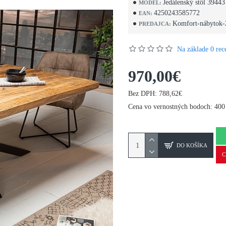
Jedálenský stôl 39443
MODEL:
4250243585772
EAN:
Komfort-nábytok-
PREDAJCA:
Na základe 0 rece
970,00€
Bez DPH: 788,62€
Cena vo vernostných bodoch: 400
DO KOŠÍKA
C