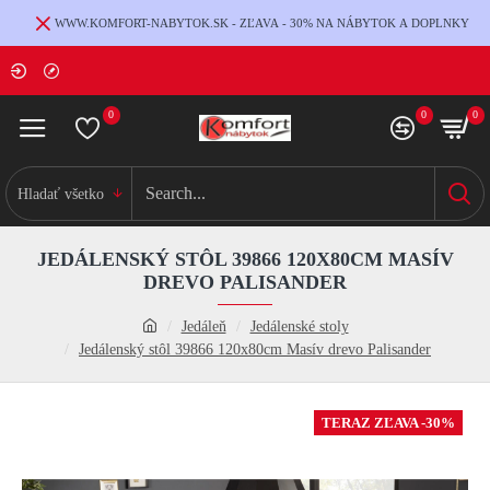
WWW.KOMFORT-NABYTOK.SK - ZĽAVA - 30% NA NÁBYTOK A DOPLNKY
0
0
0
Hladať všetko
JEDÁLENSKÝ STÔL 39866 120X80CM MASÍV
DREVO PALISANDER
Jedáleň
Jedálenské stoly
Jedálenský stôl 39866 120x80cm Masív drevo Palisander
TERAZ ZĽAVA -30%