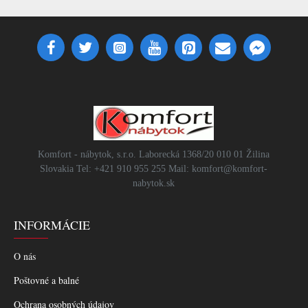
Komfort - nábytok, s.r.o. Laborecká 1368/20 010 01 Žilina
Slovakia Tel: +421 910 955 255 Mail: komfort@komfort-
nabytok.sk
INFORMÁCIE
O nás
Poštovné a balné
Ochrana osobných údajov