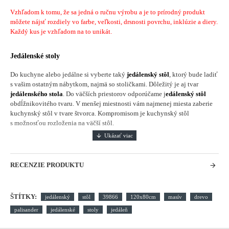
Vzhľadom k tomu, že sa jedná o ručnu výrobu a je to prírodný produkt
môžete nájsť rozdiely vo farbe, veľkosti, drsnosti povrchu, inklúzie a diery.
Každý kus je vzhľadom na to unikát.
Jedálenské stoly
Do kuchyne alebo jedálne si vyberte taký
jedálenský stôl
, ktorý bude ladiť
s vašim ostatným nábytkom, najmä so stoličkami. Dôležitý je aj tvar
jedálenského stola
. Do väčších priestorov odporúčame j
edálenský stôl
obdĺžnikovitého tvaru. V menšej miestnosti vám najmenej miesta zaberie
kuchynský stôl v tvare štvorca. Kompromisom je kuchynský stôl
s možnosťou rozloženia na väčší stôl.
RECENZIE PRODUKTU
ŠTÍTKY:
jedálenský
stôl
39866
120x80cm
masív
drevo
palisander
jedálenské
stoly
jedáleň