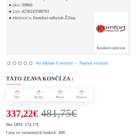
39866
SKU:
4250243589701
EAN:
Komfort-nábytok-Žilina
PREDAJCA:
Komfort-nábytok
Na základe 0 recenzií.
-
Napísať recenziu
TÁTO ZĽAVA KONČÍ ZA :
Deň
Hodín
Minút
Sekúnd
481,75€
337,22€
Bez DPH: 274,17€
Cena vo vernostných bodoch: 400