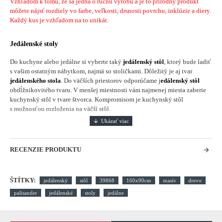
Vzhľadom k tomu, že sa jedná o ručnu výrobu a je to prírodný produkt
môžete nájsť rozdiely vo farbe, veľkosti, drsnosti povrchu, inklúzie a diery.
Každý kus je vzhľadom na to unikát.
Jedálenské stoly
Do kuchyne alebo jedálne si vyberte taký
jedálenský stôl
, ktorý bude ladiť
s vašim ostatným nábytkom, najmä so stoličkami. Dôležitý je aj tvar
jedálenského stola
. Do väčších priestorov odporúčame j
edálenský stôl
obdĺžnikovitého tvaru. V menšej miestnosti vám najmenej miesta zaberie
kuchynský stôl v tvare štvorca. Kompromisom je kuchynský stôl
s možnosťou rozloženia na väčší stôl.
RECENZIE PRODUKTU
ŠTÍTKY:
jedálenský
stôl
39868
160x90cm
masív
drevo
palisander
jedálenské
stoly
jedálne