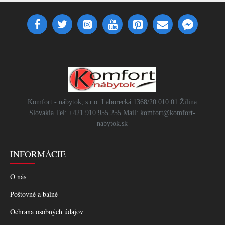
Komfort - nábytok, s.r.o. Laborecká 1368/20 010 01 Žilina
Slovakia Tel: +421 910 955 255 Mail: komfort@komfort-
nabytok.sk
INFORMÁCIE
O nás
Poštovné a balné
Ochrana osobných údajov