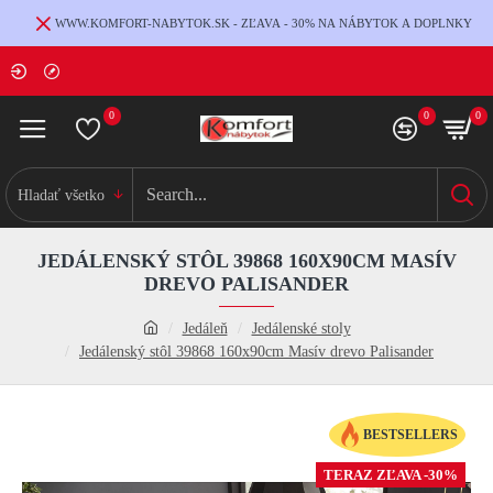
WWW.KOMFORT-NABYTOK.SK - ZĽAVA - 30% NA NÁBYTOK A DOPLNKY
0
0
0
Hladať všetko
JEDÁLENSKÝ STÔL 39868 160X90CM MASÍV
DREVO PALISANDER
Jedáleň
Jedálenské stoly
Jedálenský stôl 39868 160x90cm Masív drevo Palisander
BESTSELLERS
TERAZ ZĽAVA -30%