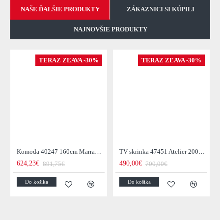
NAŠE ĎALŠIE PRODUKTY
ZÁKAZNICI SI KÚPILI
NAJNOVŠIE PRODUKTY
TERAZ ZĽAVA -30%
TERAZ ZĽAVA -30%
Komoda 40247 160cm Marrakesch Drevo Mango - Skladom u nás v Žiline - 1Ks
TV-skrinka 47451 Atelier 200cm Natural Dub Dyha
624,23€
490,00€
891,75€
700,00€
Do košíka
Do košíka