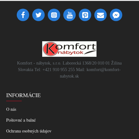
Komfort - nábytok, s.r.o. Laborecká 1368/20 010 01 Žilina
Slovakia Tel: +421 910 955 255 Mail: komfort@komfort-
nabytok.sk
INFORMÁCIE
O nás
Poštovné a balné
Ochrana osobných údajov