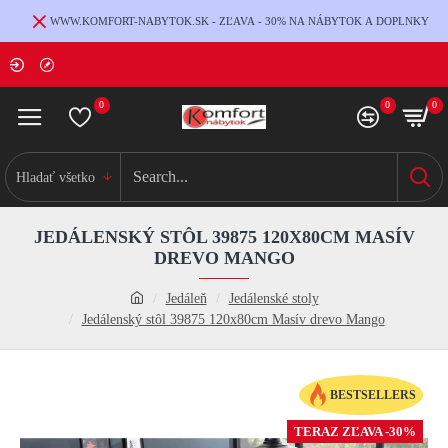
WWW.KOMFORT-NABYTOK.SK - ZĽAVA - 30% NA NÁBYTOK A DOPLNKY
0
0
0
Hladať všetko
JEDÁLENSKÝ STÔL 39875 120X80CM MASÍV
DREVO MANGO
Jedáleň
Jedálenské stoly
Jedálenský stôl 39875 120x80cm Masív drevo Mango
BESTSELLERS
TERAZ ZĽAVA -30%