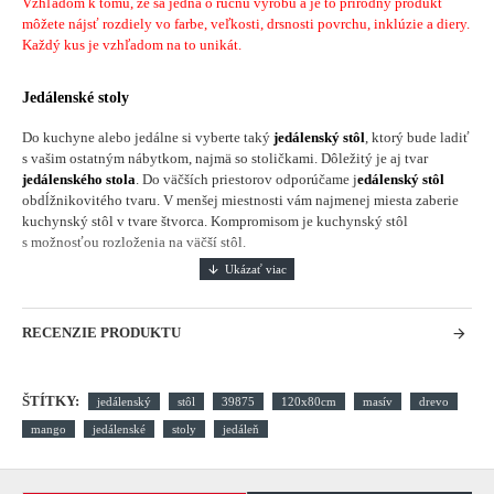
Vzhľadom k tomu, že sa jedná o ručnu výrobu a je to prírodný produkt
môžete nájsť rozdiely vo farbe, veľkosti, drsnosti povrchu, inklúzie a diery.
Každý kus je vzhľadom na to unikát.
Jedálenské stoly
Do kuchyne alebo jedálne si vyberte taký
jedálenský stôl
, ktorý bude ladiť
s vašim ostatným nábytkom, najmä so stoličkami. Dôležitý je aj tvar
jedálenského stola
. Do väčších priestorov odporúčame j
edálenský stôl
obdĺžnikovitého tvaru. V menšej miestnosti vám najmenej miesta zaberie
kuchynský stôl v tvare štvorca. Kompromisom je kuchynský stôl
s možnosťou rozloženia na väčší stôl.
RECENZIE PRODUKTU
ŠTÍTKY:
jedálenský
stôl
39875
120x80cm
masív
drevo
mango
jedálenské
stoly
jedáleň