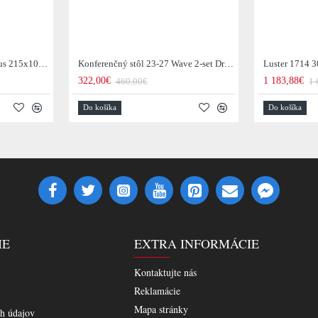
Jedálenský stôl 29-77B Arhus 215x105cm Drevo Hnedá Acacia
Konferenčný stôl 23-27 Wave 2-set Drevo Mango
Luster 1714 3
322,00€
1 183,88€
460,00€
1 
Do košíka
Do košíka
IE
EXTRA INFORMÁCIE
Kontaktujte nás
Reklamácie
Mapa stránky
h údajov