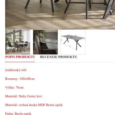
POPIS PRODUKTU
RECENZIE PRODUKTU
Jedálenský stôl
Rozmery: 160x90cm
Výška: 76cm
Materiál: Nohy čierny kov
Materiál: vrchná doska MDF Betón optik
Farba: Betón optik