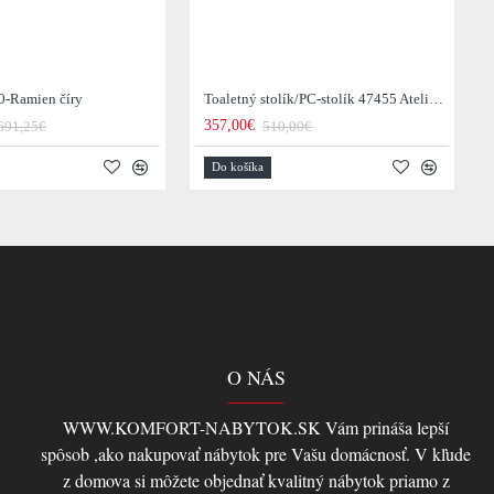
0-Ramien číry
Toaletný stolík/PC-stolík 47455 Atelier 120cm Natural Dub Dyha
357,00€
691,25€
510,00€
Do košíka
O NÁS
WWW.KOMFORT-NABYTOK.SK Vám prináša lepší
spôsob ,ako nakupovať nábytok pre Vašu domácnosť. V kľude
z domova si môžete objednať kvalitný nábytok priamo z