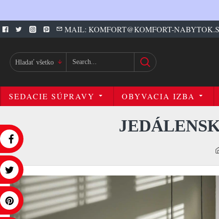
MAIL: KOMFORT@KOMFORT-NABYTOK.
Hladať všetko
SEDACIE SÚPRAVY
OBYVACIA IZBA
JEDÁLENSKÝ