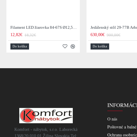
Filament LED žiarovka 84-67S Ø12,5cm Smoke grey glass
12,82€
630,00€
18,32€
900,00€
Do košíka
Do košíka
INFORMÁC
O nás
Poštovné a balné
Komfort - nábytok, s.r.o. Laborecká
Ochrana osobnýc
1368/20 010 01 Žilina Slovakia Tel: