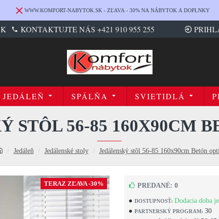
WWW.KOMFORT-NABYTOK.SK - ZĽAVA - 30% NA NÁBYTOK A DOPLNKY
SK
KONTAKTUJTE NÁS +421 910 955 255
PRIHL
JEDÁLEŇ
SPÁLŇA
SVIETIDLÁ
P
 STÔL 56-85 160X90CM 
Jedáleň
Jedálenské stoly
Jedálenský stôl 56-85 160x90cm Betón opt
TERAZ ZĽAVA -30%
PREDANÉ: 0
Dodacia doba je
DOSTUPNOSŤ:
30
PARTNERSKÝ PROGRAM: