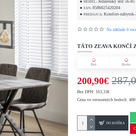
Jedálenský stôl 56-85
MODEL:
8586025420204
EAN:
Komfort-nábytok-
PREDAJCA:
Na základe 0 rece
TÁTO ZĽAVA KONČÍ Z
Deň
Hodín
287,
200,90€
Bez DPH: 163,33€
Cena vo vernostných bodoch: 400
DO KOŠÍKA
C