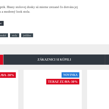
tik. Hrany stolovej dosky sú mierne zrezané čo dotvára jej
u a moderný look stola.
lenské
stoly
jedálne
ZÁKAZNICI SI KÚPILI
AVA -30%
NOVINKA
TERAZ ZĽAVA -30%