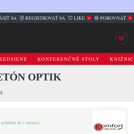
ÁSIŤ SA
REGISTROVAŤ SA
LIKE
POROVNAŤ
0
0
REDSIENE
KONFERENČNÉ STOLY
KNIŽNIC
BETÓN OPTIK
ik
 približne do 1 mesiaca.