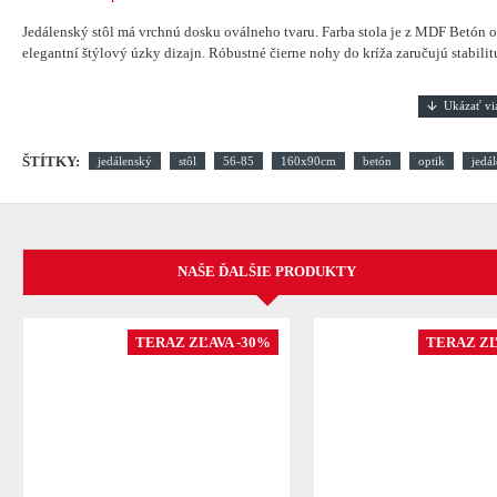
Jedálenský stôl má vrchnú dosku oválneho tvaru. Farba stola je z MDF Betón op
elegantní štýlový úzky dizajn. Róbustné čierne nohy do kríža zaručujú stabilit
ŠTÍTKY:
jedálenský
stôl
56-85
160x90cm
betón
optik
jedá
NAŠE ĎALŠIE PRODUKTY
TERAZ ZĽAVA -30%
TERAZ ZĽ