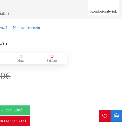
Komfort-nábytok
Žilina
nzií.
-
Napísať recenziu
A :
Minút
Sekúnd
00€
CHCEM KÚPIŤ
HCEM SA OPÝTAŤ