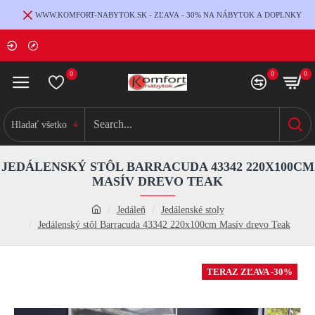
WWW.KOMFORT-NABYTOK.SK - ZĽAVA - 30% NA NÁBYTOK A DOPLNKY
0
0
0
Hladať všetko
JEDÁLENSKÝ STÔL BARRACUDA 43342 220X100CM
MASÍV DREVO TEAK
Jedáleň
Jedálenské stoly
Jedálenský stôl Barracuda 43342 220x100cm Masív drevo Teak
TERAZ ZĽAVA -30%