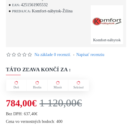
4251561905532
EAN:
Komfort-nábytok-Žilina
PREDAJCA:
Komfort-nábytok
Na základe 0 recenzií.
-
Napísať recenziu
TÁTO ZĽAVA KONČÍ ZA :
Deň
Hodín
Minút
Sekúnd
1 120,00€
784,00€
Bez DPH: 637,40€
Cena vo vernostných bodoch: 400