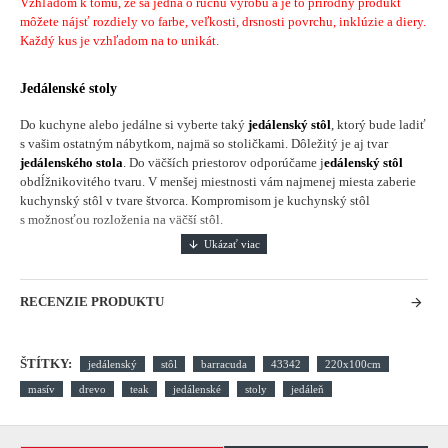
Vzhľadom k tomu, že sa jedná o ručnú výrobu a je to prírodný produkt
môžete nájsť rozdiely vo farbe, veľkosti, drsnosti povrchu, inklúzie a diery.
Každý kus je vzhľadom na to unikát.
Jedálenské stoly
Do kuchyne alebo jedálne si vyberte taký
jedálenský stôl
, ktorý bude ladiť
s vašim ostatným nábytkom, najmä so stoličkami. Dôležitý je aj tvar
jedálenského stola
. Do väčších priestorov odporúčame j
edálenský stôl
obdĺžnikovitého tvaru. V menšej miestnosti vám najmenej miesta zaberie
kuchynský stôl v tvare štvorca. Kompromisom je kuchynský stôl
s možnosťou rozloženia na väčší stôl.
RECENZIE PRODUKTU
ŠTÍTKY:
jedálenský
stôl
barracuda
43342
220x100cm
masív
drevo
teak
jedálenské
stoly
jedáleň