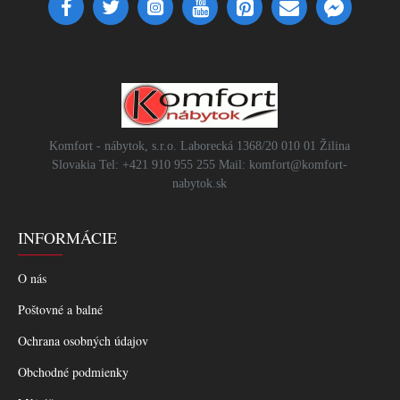
Komfort - nábytok, s.r.o. Laborecká 1368/20 010 01 Žilina
Slovakia Tel: +421 910 955 255 Mail: komfort@komfort-
nabytok.sk
INFORMÁCIE
O nás
Poštovné a balné
Ochrana osobných údajov
Obchodné podmienky