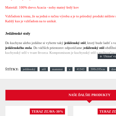
Materiál: 100% drevo Acacia - nohy matný šedý kov
Vzhľadom k tomu, že sa jedná o ručnu výrobu a je to prírodný produkt môžete náj
Každý kus je vzhľadom na to unikát.
Jedálenské stoly
Do kuchyne alebo jedálne si vyberte taký
jedálenský stôl
, ktorý bude ladiť s 
jedálenského stola
. Do väčších priestorov odporúčame j
edálenský stôl
obdĺžni
kuchynský stôl v tvare štvorca. Kompromisom je kuchynský stôl s možnosťou ro
ŠTÍTKY:
jedálenský
stôl
mammut
x
41343
300x105cm
dre
NAŠE ĎALŠIE PRODUKTY
TERAZ ZĽAVA -30%
TERAZ ZĽ