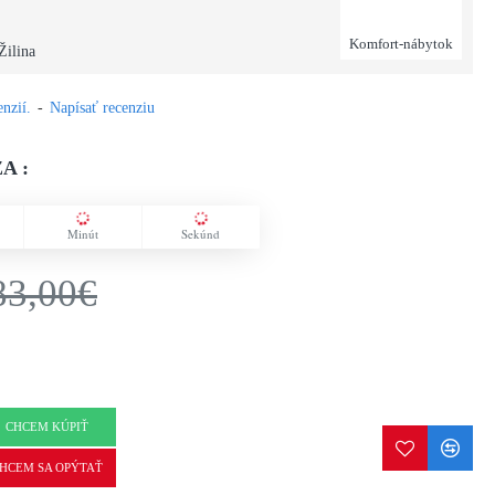
Komfort-nábytok
Žilina
nzií.
-
Napísať recenziu
A :
Minút
Sekúnd
83,00€
CHCEM KÚPIŤ
HCEM SA OPÝTAŤ