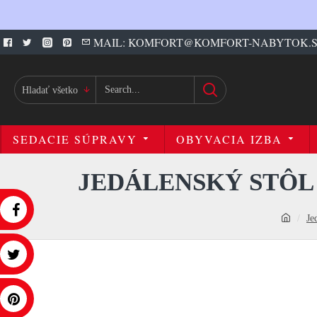
MAIL: KOMFORT@KOMFORT-NABYTOK.
Hladať všetko
SEDACIE SÚPRAVY
OBYVACIA IZBA
JEDÁLENSKÝ STÔL
Je