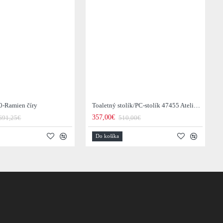
0-Ramien číry
Toaletný stolík/PC-stolík 47455 Atelier 120cm Natural Dub Dyha
357,00€
691,25€
510,00€
Do košíka