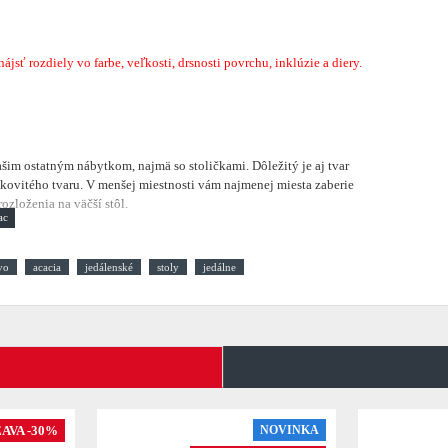
sť rozdiely vo farbe, veľkosti, drsnosti povrchu, inklúzie a diery.
vašim ostatným nábytkom, najmä so stoličkami. Dôležitý je aj tvar
kovitého tvaru. V menšej miestnosti vám najmenej miesta zaberie
zloženia na väčší stôl.
vo
acacia
jedálenské
stoly
jedálne
AVA -30%
NOVINKA