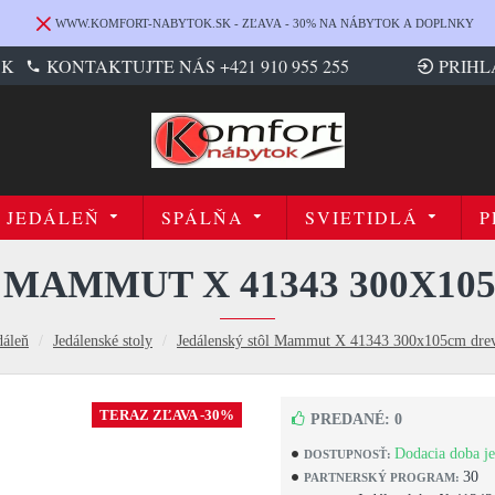
WWW.KOMFORT-NABYTOK.SK - ZĽAVA - 30% NA NÁBYTOK A DOPLNKY
SK
KONTAKTUJTE NÁS +421 910 955 255
PRIHL
JEDÁLEŇ
SPÁLŇA
SVIETIDLÁ
P
 MAMMUT X 41343 300X10
dáleň
Jedálenské stoly
Jedálenský stôl Mammut X 41343 300x105cm drev
TERAZ ZĽAVA -30%
PREDANÉ: 0
Dodacia doba je
DOSTUPNOSŤ:
30
PARTNERSKÝ PROGRAM: