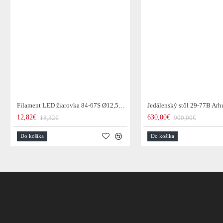
Filament LED žiarovka 84-67S Ø12,5cm Smoke grey glass
12,82€
630,00€
18,32€
900,00€
Do košíka
Do košíka