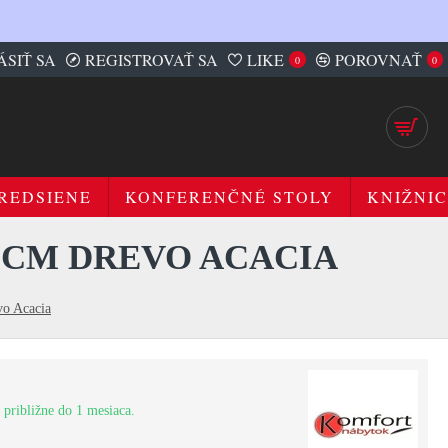
ÁSIŤ SA
REGISTROVAŤ SA
LIKE
POROVNAŤ
0
0
REDSIENE
KONFERENČNÉ STOLY
KNIŽNIC
5CM DREVO ACACIA
o Acacia
 približne do 1 mesiaca.