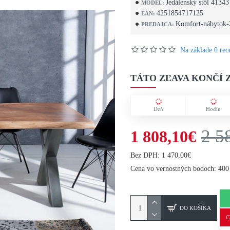
Jedálenský stôl 41343
MODEL:
4251854717125
EAN:
Komfort-nábytok-
PREDAJCA:
Na základe 0 rece
TÁTO ZĽAVA KONČÍ Z
Deň
Hodín
2 5
1 808,10€
Bez DPH: 1 470,00€
Cena vo vernostných bodoch: 400
DO KOŠÍKA
C