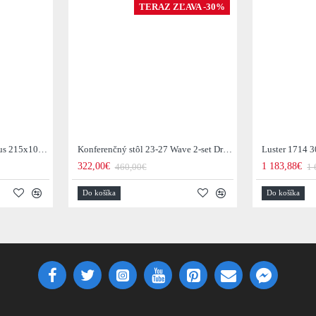
TERAZ ZĽAVA -30%
Jedálenský stôl 29-77B Arhus 215x105cm Drevo Hnedá Acacia
Konferenčný stôl 23-27 Wave 2-set Drevo Mango
Luster 1714 3
322,00€
1 183,88€
460,00€
1 
Do košíka
Do košíka