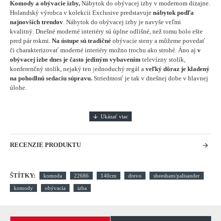
Komody a obývacie izby,
Nábytok do obývacej izby v modernom dizajne.
Holandský výrobca v kolekcii Exclusive predstavuje
nábytok podľa
najnovších trendov
. Nábytok do obývacej izby je navyše veľmi
kvalitný. Dnešné moderné interiéry sú úplne odlišné, než tomu bolo ešte
pred pár rokmi.
Na ústupe sú tradičné
obývacie steny a môžeme povedať
či charakterizovať moderné interiéry možno trochu ako strohé. Áno aj
v
obývacej izbe dnes je často jediným vybavením
televízny stolík,
konferenčný stolík, nejaký ten
j
ednoduchý regál a
veľký dôraz je kladený
na pohodlnú sedaciu súpravu.
Striedmosť je tak v dnešnej dobe v hlavnej
úlohe.
RECENZIE PRODUKTU
ŠTÍTKY:
komoda
22686
140cm
drevo
sheesham/palisander
komody
obývacia
izba