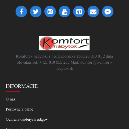
Komfort - nábytok, s.r.o. Laborecká 1368/20 010 01 Žilina
Slovakia Tel: +421 910 955 255 Mail: komfort@komfort-
nabytok.sk
INFORMÁCIE
O nás
Poštovné a balné
Ochrana osobných údajov