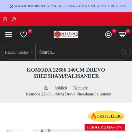
WWW.KOMFORT-NABYTOK.SK - ZĽAVA - 30% NA NÁBYTOK A DOPLNKY
0
0
0
Hladať všetko
KOMODA 22686 140CM DREVO
SHEESHAM/PALISANDER
Jedáleň
Komody
Komoda 22686 140cm Drevo Sheesham/Palisander
BESTSELLERS
TERAZ ZĽAVA -30%