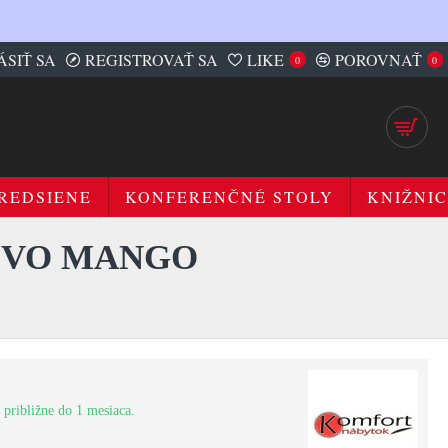
ÁSIŤ SA
REGISTROVAŤ SA
LIKE
POROVNAŤ
0
0
REDSIENE
KONFERENČNÉ STOLY
KNIŽNIC
EVO MANGO
 približne do 1 mesiaca.