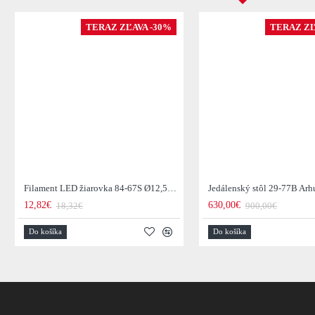
TERAZ ZĽAVA -30%
TERAZ ZĽ
Filament LED žiarovka 84-67S Ø12,5cm Smoke grey glass
12,82€
630,00€
18,32€
900,00€
Do košíka
Do košíka