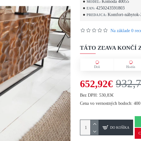
Komoda 40055
MODEL:
4250243591803
EAN:
Komfort-nábytok-
PREDAJCA:
Na základe 0 rece
TÁTO ZĽAVA KONČÍ Z
Deň
Hodín
932,
652,92€
Bez DPH: 530,83€
Cena vo vernostných bodoch: 400
DO KOŠÍKA
C