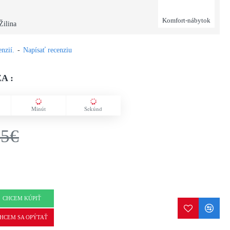
Komfort-nábytok
Žilina
nzií.
-
Napísať recenziu
A :
Minút
Sekúnd
75€
CHCEM KÚPIŤ
HCEM SA OPÝTAŤ