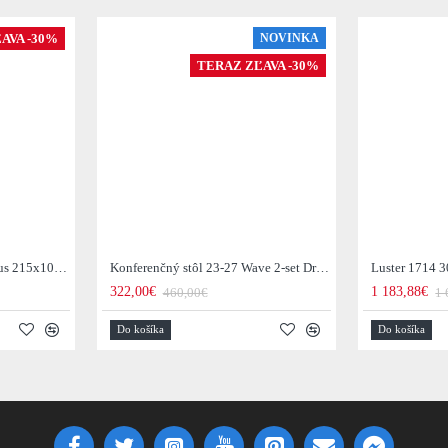
AVA -30%
NOVINKA
TERAZ ZĽAVA -30%
Jedálenský stôl 29-77B Arhus 215x105cm Drevo Hnedá Acacia
Konferenčný stôl 23-27 Wave 2-set Drevo Mango
Luster 1714 3
322,00€
1 183,88€
460,00€
1 
Do košíka
Do košíka