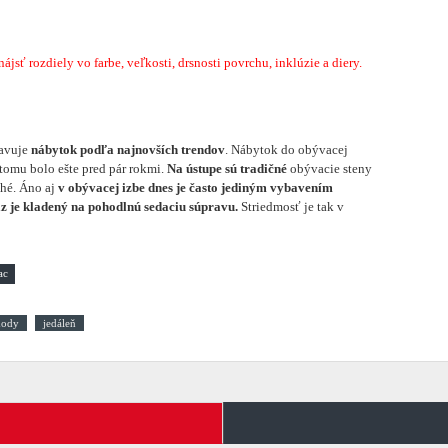
sť rozdiely vo farbe, veľkosti, drsnosti povrchu, inklúzie a diery.
tavuje
nábytok podľa najnovších trendov
. Nábytok do obývacej
 tomu bolo ešte pred pár rokmi.
Na ústupe sú tradičné
obývacie steny
ohé. Áno aj
v obývacej izbe dnes je často jediným vybavením
z je kladený na pohodlnú sedaciu súpravu.
Striedmosť je tak v
ody
jedáleň