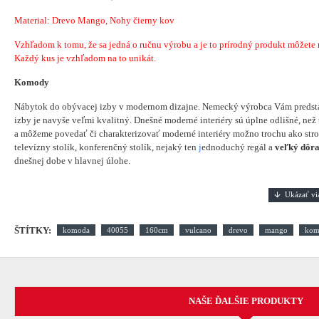
Material:
Drevo Mango, Nohy čierny kov
Vzhľadom k tomu, že sa jedná o ručnu výrobu a je to prírodný produkt môžete náj
Každý kus je vzhľadom na to unikát.
Komody
Nábytok do obývacej izby v modernom dizajne. Nemecký výrobca Vám preds
izby je navyše veľmi kvalitný. Dnešné moderné interiéry sú úplne odlišné, než
a môžeme povedať či charakterizovať moderné interiéry možno trochu ako str
televízny stolík, konferenčný stolík, nejaký ten
j
ednoduchý regál a
veľký dôra
dnešnej dobe v hlavnej úlohe.
ŠTÍTKY:
komoda
40055
160cm
vulcano
drevo
mango
kom
NAŠE ĎALŠIE PRODUKTY