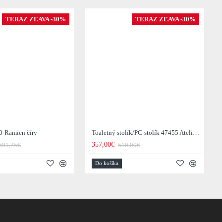
TERAZ ZĽAVA -30%
TERAZ ZĽAVA -30%
0-Ramien číry
Toaletný stolík/PC-stolík 47455 Atelier 120cm Natural Dub Dyha
357,00€
691,25€
510,00€
Do košíka