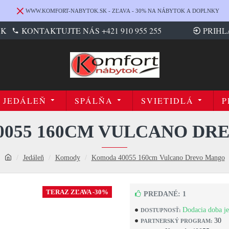
WWW.KOMFORT-NABYTOK.SK - ZĽAVA - 30% NA NÁBYTOK A DOPLNKY
SK
KONTAKTUJTE NÁS +421 910 955 255
PRIHL
JEDÁLEŇ
SPÁLŇA
SVIETIDLÁ
P
0055 160CM VULCANO DR
Jedáleň
Komody
Komoda 40055 160cm Vulcano Drevo Mango
TERAZ ZĽAVA -30%
PREDANÉ: 1
Dodacia doba je
DOSTUPNOSŤ:
30
PARTNERSKÝ PROGRAM: