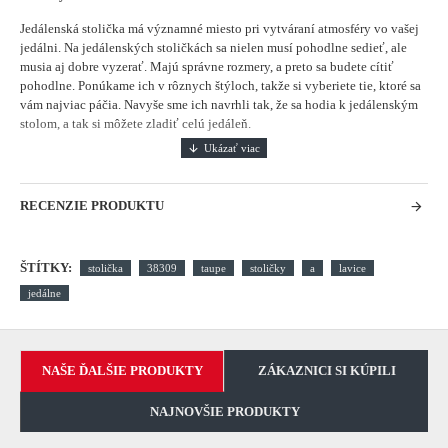
Jedálenská stolička má významné miesto pri vytváraní atmosféry vo vašej
jedálni.
Na jedálenských stoličkách sa nielen musí pohodlne sedieť, ale
musia aj dobre vyzerať. Majú správne rozmery, a preto sa budete cítiť
pohodlne. Ponúkame ich v rôznych štýloch, takže si vyberiete tie, ktoré sa
vám najviac páčia. Navyše sme ich navrhli tak, že sa hodia k jedálenským
stolom, a tak si môžete zladiť celú jedáleň.
RECENZIE PRODUKTU
ŠTÍTKY:
stolička
38309
taupe
stoličky
a
lavice
jedálne
NAŠE ĎALŠIE PRODUKTY
ZÁKAZNICI SI KÚPILI
NAJNOVŠIE PRODUKTY