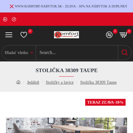
WWW.KOMFORT-NABYTOK.SK - ZĽAVA - 30% NA NÁBYTOK A DOPLNKY
0
0
0
Hladať všetko
STOLIČKA 38309 TAUPE
Jedáleň
Stoličky a lavice
Stolička 38309 Taupe
TERAZ ZĽAVA -30%