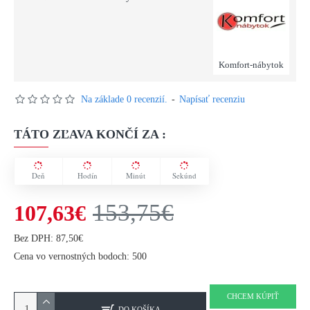
Komfort-nábytok
Na základe 0 recenzií.
-
Napísať recenziu
TÁTO ZĽAVA KONČÍ ZA :
Deň
Hodín
Minút
Sekúnd
153,75€
107,63€
Bez DPH: 87,50€
Cena vo vernostných bodoch: 500
CHCEM KÚPIŤ
DO KOŠÍKA