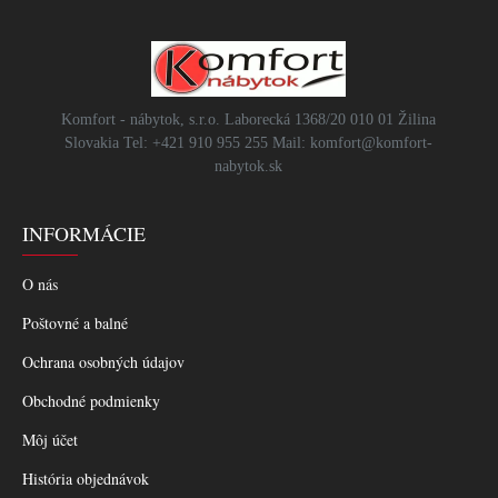
Komfort - nábytok, s.r.o. Laborecká 1368/20 010 01 Žilina
Slovakia Tel: +421 910 955 255 Mail: komfort@komfort-
nabytok.sk
INFORMÁCIE
O nás
Poštovné a balné
Ochrana osobných údajov
Obchodné podmienky
Môj účet
História objednávok