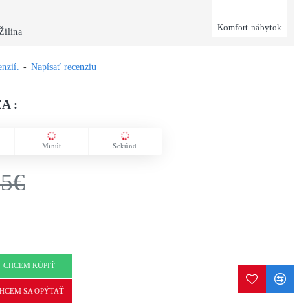
Komfort-nábytok
Žilina
nzií.
-
Napísať recenziu
A :
Minút
Sekúnd
75€
CHCEM KÚPIŤ
HCEM SA OPÝTAŤ