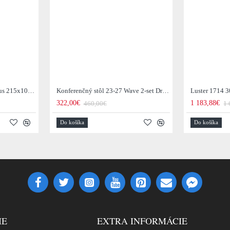
Jedálenský stôl 29-77B Arhus 215x105cm Drevo Hnedá Acacia
Konferenčný stôl 23-27 Wave 2-set Drevo Mango
Luster 1714 3
322,00€
1 183,88€
460,00€
1 
Do košíka
Do košíka
IE
EXTRA INFORMÁCIE