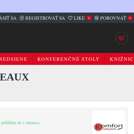
ÁSIŤ SA
REGISTROVAŤ SA
LIKE
POROVNAŤ
0
0
REDSIENE
KONFERENČNÉ STOLY
KNIŽNIC
DEAUX
 približne do 1 mesiaca.