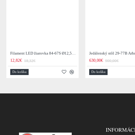
Filament LED žiarovka 84-67S Ø12,5cm Smoke grey glass
12,82€
630,00€
18,32€
900,00€
Do košíka
Do košíka
INFORMÁC