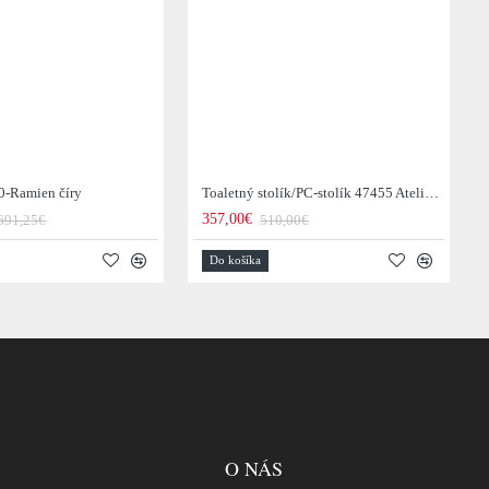
0-Ramien číry
Toaletný stolík/PC-stolík 47455 Atelier 120cm Natural Dub Dyha
357,00€
691,25€
510,00€
Do košíka
O NÁS