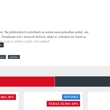
lni.
Na jedálenských stoličkách sa nielen musí pohodlne sedieť, ale
 Ponúkame ich v rôznych štýloch, takže si vyberiete tie, ktoré sa
, a tak si môžete zladiť celú jedáleň.
vice
jedálne
AVA -30%
NOVINKA
TERAZ ZĽAVA -30%