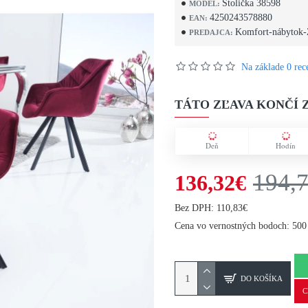
Stolička 38598
MODEL:
4250243578880
EAN:
Komfort-nábytok-
PREDAJCA:
Na základe 0 rece
TÁTO ZĽAVA KONČÍ Z
Deň
Hodín
194,
136,32€
Bez DPH: 110,83€
Cena vo vernostných bodoch: 500
DO KOŠÍKA
C