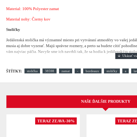
Material:
100% Polyester zamat
Material nohy: Čierny kov
Stoličky
Jedálenská stolička má významné miesto pri vytváraní atmosféry vo vašej jedá
musia aj dobre vyzerať. Majú správne rozmery, a preto sa budete cítiť pohodlne.
vám najviac páčia. Navyše sme ich navrhli tak, že sa hodia k jedálenským stolom
ŠTÍTKY:
stolička
38598
zamat
-
bordeaux
stoličky
a
la
NAŠE ĎALŠIE PRODUKTY
TERAZ ZĽAVA -30%
TERAZ ZĽ