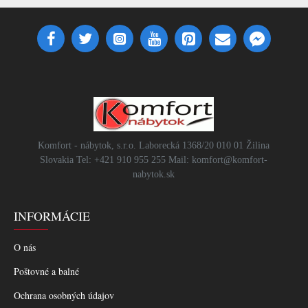
Komfort - nábytok, s.r.o. Laborecká 1368/20 010 01 Žilina
Slovakia Tel: +421 910 955 255 Mail: komfort@komfort-
nabytok.sk
INFORMÁCIE
O nás
Poštovné a balné
Ochrana osobných údajov