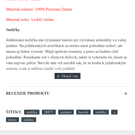
Material sedenie:
100% Polyester Zamat
Material nohy: Lesklý chróm
Stoličky
Jedálenská stolička má významné miesto pri vytváraní atmosféry vo vašej
jedálni.
Na jedálenských stoličkách sa nielen musí pohodlne sedieť, ale
musia aj dobre vyzerať. Majú správne rozmery, a preto sa budete cítiť
pohodlne. Ponúkame ich v rôznych štýloch, takže si vyberiete tie, ktoré sa
vám najviac páčia. Navyše sme ich navrhli tak, že sa hodia k jedálenským
stolom, a tak si môžete zladiť celú jedáleň.
RECENZIE PRODUKTU
ŠTÍTKY:
stolička
38871
modern
barock
stoličky
a
lavice
jedálne