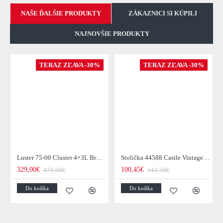
NAŠE ĎALŠIE PRODUKTY
ZÁKAZNICI SI KÚPILI
NAJNOVŠIE PRODUKTY
TERAZ ZĽAVA -30%
TERAZ ZĽAVA -30%
Luster 75-00 Cluster 4+3L Brown + Jantar Glass
Stolička 44588 Castle Vintage Black
329,00€
100,45€
470,00€
143,50€
Do košíka
Do košíka