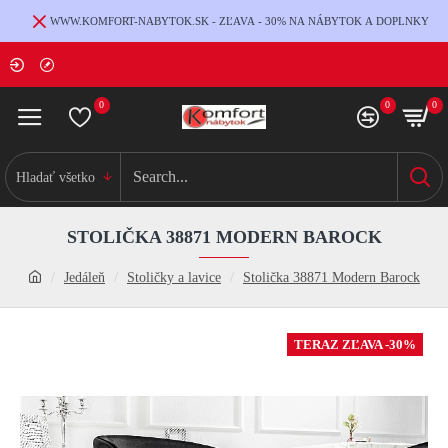
WWW.KOMFORT-NABYTOK.SK - ZĽAVA - 30% NA NÁBYTOK A DOPLNKY
0
0
0
Hladať všetko
STOLIČKA 38871 MODERN BAROCK
Jedáleň
Stoličky a lavice
Stolička 38871 Modern Barock
TERAZ ZĽAVA -30%