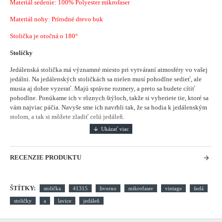
Materiál sedenie:
100% Polyester mikrofaser
Materiál nohy: Prírodné drevo buk
Stolička je otočná o 180°
Stoličky
Jedálenská stolička má významné miesto pri vytváraní atmosféry vo vašej
jedálni.
Na jedálenských stoličkách sa nielen musí pohodlne sedieť, ale
musia aj dobre vyzerať. Majú správne rozmery, a preto sa budete cítiť
pohodlne. Ponúkame ich v rôznych štýloch, takže si vyberiete tie, ktoré sa
vám najviac páčia. Navyše sme ich navrhli tak, že sa hodia k jedálenským
stolom, a tak si môžete zladiť celú jedáleň.
RECENZIE PRODUKTU
ŠTÍTKY:
stolička
41315
livorno
mikrofaser
vintage
šedá
stoličky
a
lavice
jedáleň