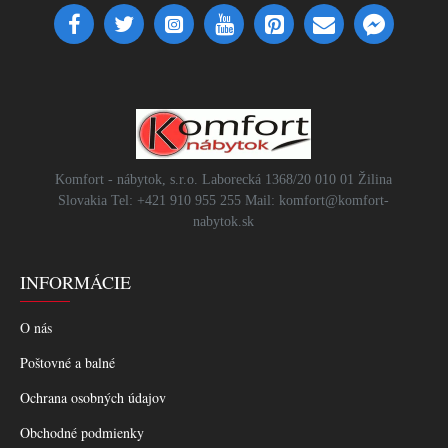
Komfort - nábytok, s.r.o. Laborecká 1368/20 010 01 Žilina
Slovakia Tel: +421 910 955 255 Mail: komfort@komfort-
nabytok.sk
INFORMÁCIE
O nás
Poštovné a balné
Ochrana osobných údajov
Obchodné podmienky