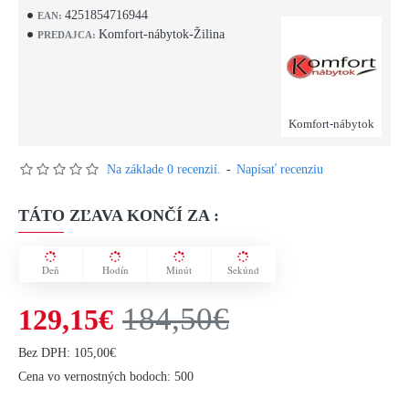
4251854716944
EAN:
Komfort-nábytok-Žilina
PREDAJCA:
Komfort-nábytok
Na základe 0 recenzií.
-
Napísať recenziu
TÁTO ZĽAVA KONČÍ ZA :
Deň
Hodín
Minút
Sekúnd
184,50€
129,15€
Bez DPH: 105,00€
Cena vo vernostných bodoch: 500