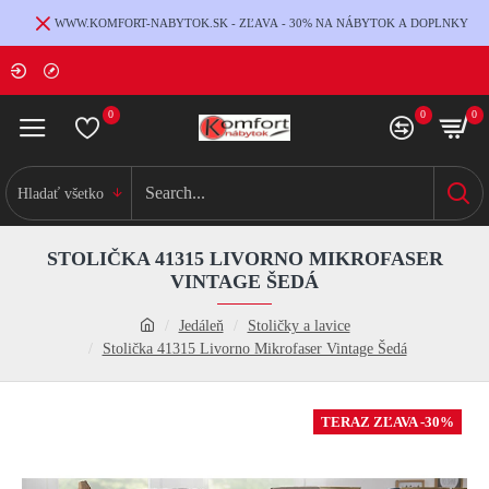
WWW.KOMFORT-NABYTOK.SK - ZĽAVA - 30% NA NÁBYTOK A DOPLNKY
0
0
0
Hladať všetko
STOLIČKA 41315 LIVORNO MIKROFASER
VINTAGE ŠEDÁ
Jedáleň
Stoličky a lavice
Stolička 41315 Livorno Mikrofaser Vintage Šedá
TERAZ ZĽAVA -30%