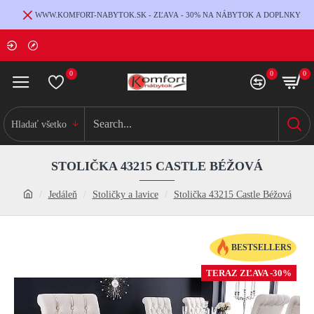
WWW.KOMFORT-NABYTOK.SK - ZĽAVA - 30% NA NÁBYTOK A DOPLNKY
0
0
0
Hladať všetko
STOLIČKA 43215 CASTLE BÉŽOVÁ
Jedáleň
Stoličky a lavice
Stolička 43215 Castle Béžová
BESTSELLERS
TERAZ ZĽAVA -30%