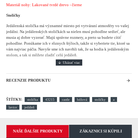
Materiál nohy: Lakované tvrdé drevo - čierne
Stoličky
Jedálenská stolička má významné miesto pri vytváraní atmosféry vo vašej
jedálni.
Na jedálenských stoličkách sa nielen musí pohodlne sedieť, ale
musia aj dobre vyzerať. Majú správne rozmery, a preto sa budete cítiť
pohodlne. Ponúkame ich v rôznych štýloch, takže si vyberiete tie, ktoré sa
vám najviac páčia. Navyše sme ich navrhli tak, že sa hodia k jedálenským
stolom, a tak si môžete zladiť celú jedáleň.
RECENZIE PRODUKTU
ŠTÍTKY:
stolička
43215
castle
béžová
stoličky
a
lavice
jedáleň
NAŠE ĎALŠIE PRODUKTY
ZÁKAZNICI SI KÚPILI