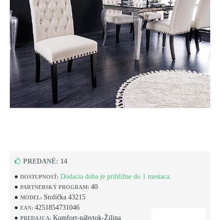
PREDANÉ: 14
Dodacia doba je približne do 1 mesiaca.
DOSTUPNOSŤ:
40
PARTNERSKÝ PROGRAM:
Stolička 43215
MODEL:
4251854731046
EAN:
Komfort-nábytok-Žilina
PREDAJCA: