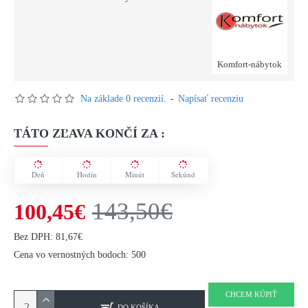
Komfort-nábytok
Na základe 0 recenzií.
-
Napísať recenziu
TÁTO ZĽAVA KONČÍ ZA :
Deň
Hodín
Minút
Sekúnd
143,50€
100,45€
Bez DPH: 81,67€
Cena vo vernostných bodoch: 500
CHCEM KÚPIŤ
DO KOŠÍKA