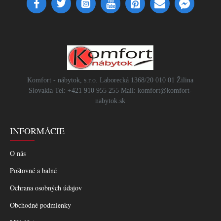
Komfort - nábytok, s.r.o. Laborecká 1368/20 010 01 Žilina
Slovakia Tel: +421 910 955 255 Mail: komfort@komfort-
nabytok.sk
INFORMÁCIE
O nás
Poštovné a balné
Ochrana osobných údajov
Obchodné podmienky