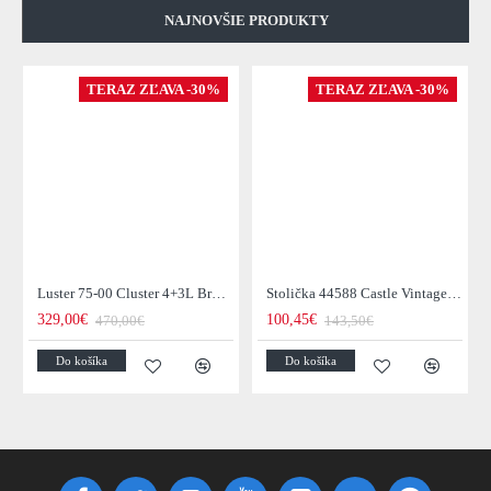
NAJNOVŠIE PRODUKTY
TERAZ ZĽAVA -30%
TERAZ ZĽAVA -30%
Luster 75-00 Cluster 4+3L Brown + Jantar Glass
Stolička 44588 Castle Vintage Black
329,00€
100,45€
470,00€
143,50€
Do košíka
Do košíka