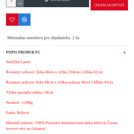
CHCEM SA OPÝTAŤ
Minimálne množstvo pre objednávku: 2 ks
POPIS PRODUKTU
Stolička Castle
Rozmery celkové: šírka 46cm x výška 104cm x hĺbka 62cm
Rozmery sedenia: šírka 46cm x výška sedenia 49cm x hĺbka 43cm
Výška operadla chrbta: 58cm
Nosnosť: 110Kg
Farba: Béžová
Materiál sedenie:
100% Polyester štruktúrovaná látka béžová, Čierne
kovové nity na čalúnení.