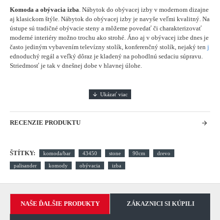
Komoda a obývacia izba
. Nábytok do obývacej izby v modernom dizajne
aj klasickom štýle. Nábytok do obývacej izby je navyše veľmi kvalitný. Na
ústupe sú tradičné obývacie steny a môžeme povedať či charakterizovať
moderné interiéry možno trochu ako strohé. Áno aj v obývacej izbe dnes je
často jediným vybavením televízny stolík, konferenčný stolík, nejaký ten
j
ednoduchý regál a veľký dôraz je kladený na pohodlnú sedaciu súpravu.
Striedmosť je tak v dnešnej dobe v hlavnej úlohe.
RECENZIE PRODUKTU
ŠTÍTKY:
komoda/bar
43450
stone
90cm
drevo
palisander
komody
obývacia
izba
NAŠE ĎALŠIE PRODUKTY
ZÁKAZNICI SI KÚPILI