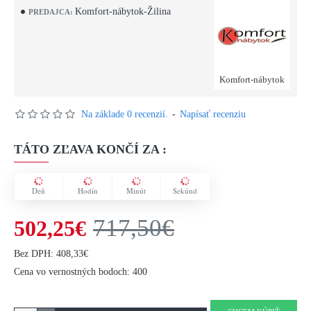
Komfort-nábytok-Žilina
PREDAJCA:
Komfort-nábytok
Na základe 0 recenzií.
-
Napísať recenziu
TÁTO ZĽAVA KONČÍ ZA :
Deň
Hodín
Minút
Sekúnd
717,50€
502,25€
Bez DPH: 408,33€
Cena vo vernostných bodoch: 400