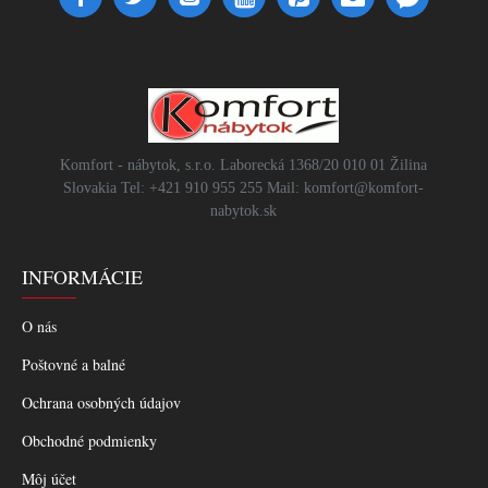
Komfort - nábytok, s.r.o. Laborecká 1368/20 010 01 Žilina
Slovakia Tel: +421 910 955 255 Mail: komfort@komfort-
nabytok.sk
INFORMÁCIE
O nás
Poštovné a balné
Ochrana osobných údajov
Obchodné podmienky
Môj účet