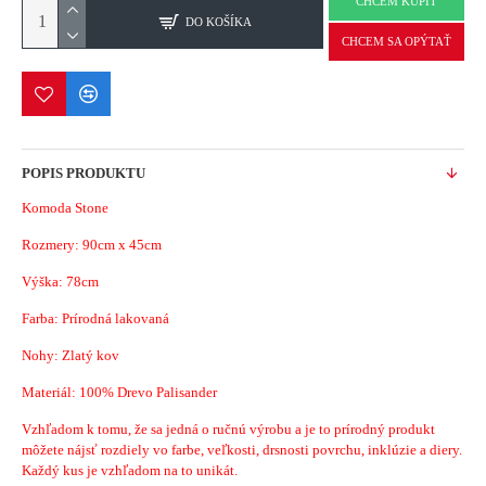
CHCEM KÚPIŤ
DO KOŠÍKA
CHCEM SA OPÝTAŤ
POPIS PRODUKTU
Komoda Stone
Rozmery:
90cm x 45cm
Výška: 78cm
Farba: Prírodná lakovaná
Nohy: Zlatý kov
Materiál:
100% Drevo Palisander
Vzhľadom k tomu, že sa jedná o ručnú výrobu a je to prírodný produkt
môžete nájsť rozdiely vo farbe, veľkosti, drsnosti povrchu, inklúzie a diery.
Každý kus je vzhľadom na to unikát.