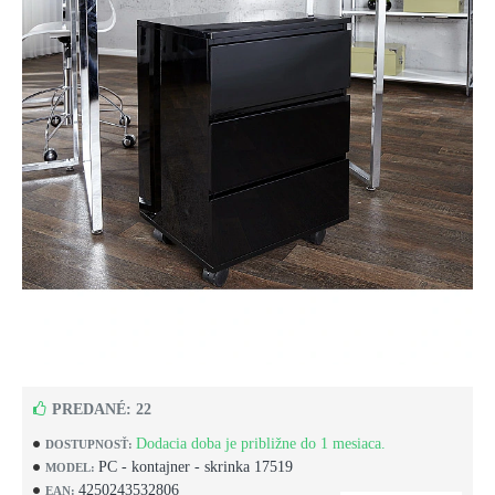
PREDANÉ: 22
Dodacia doba je približne do 1 mesiaca.
DOSTUPNOSŤ:
PC - kontajner - skrinka 17519
MODEL:
4250243532806
EAN: