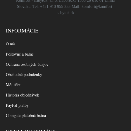
Komfort - nábytok, s.r.o. Laborecká 1368/20 010 01 Žilina
Slovakia Tel: +421 910 955 255 Mail: komfort@komfort-
nabytok.sk
INFORMÁCIE
O nás
Poštovné a balné
Ochrana osobných údajov
Obchodné podmienky
Môj účet
História objednávok
PayPal platby
Comgate platobná brána