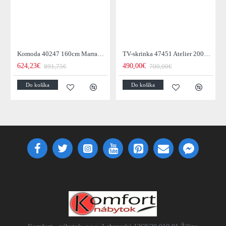
Komoda 40247 160cm Marrakesch Drevo Mango - Skladom u nás v Žiline - 1Ks
TV-skrinka 47451 Atelier 200cm Natural Dub Dyha
624,23€
490,00€
891,75€
700,00€
Do košíka
Do košíka