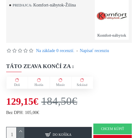
Komfort-nábytok-Žilina
PREDAJCA:
Komfort-nábytok
Na základe 0 recenzií.
-
Napísať recenziu
TÁTO ZĽAVA KONČÍ ZA :
Deň
Hodín
Minút
Sekúnd
184,50€
129,15€
Bez DPH: 105,00€
CHCEM KÚPIŤ
DO KOŠÍKA