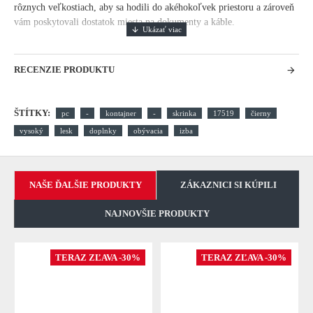
rôznych veľkostiach, aby sa hodili do akéhokoľvek priestoru a zároveň
vám poskytovali dostatok miesta na dokumenty a káble.
RECENZIE PRODUKTU
ŠTÍTKY:
pc
-
kontajner
-
skrinka
17519
čierny
vysoký
lesk
doplnky
obývacia
izba
NAŠE ĎALŠIE PRODUKTY
ZÁKAZNICI SI KÚPILI
NAJNOVŠIE PRODUKTY
TERAZ ZĽAVA -30%
TERAZ ZĽAVA -30%