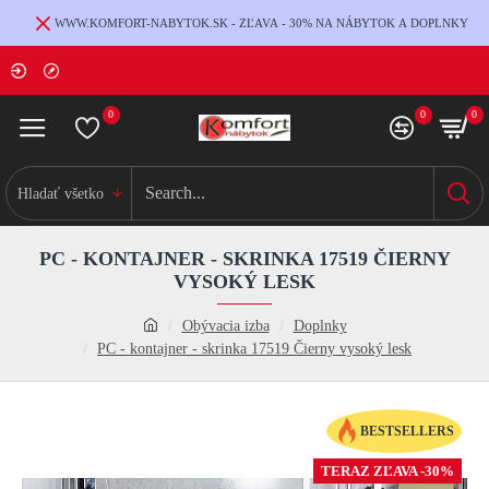
WWW.KOMFORT-NABYTOK.SK - ZĽAVA - 30% NA NÁBYTOK A DOPLNKY
0
0
0
Hladať všetko
PC - KONTAJNER - SKRINKA 17519 ČIERNY
VYSOKÝ LESK
Obývacia izba
Doplnky
PC - kontajner - skrinka 17519 Čierny vysoký lesk
BESTSELLERS
TERAZ ZĽAVA -30%