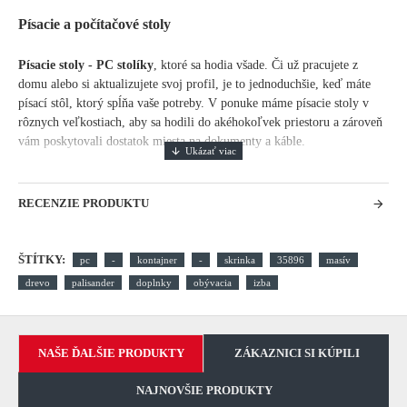
Písacie a počítačové stoly
Písacie stoly - PC stolíky
, ktoré sa hodia všade. Či už pracujete z
domu alebo si aktualizujete svoj profil, je to jednoduchšie, keď máte
písací stôl, ktorý spĺňa vaše potreby. V ponuke máme písacie stoly v
rôznych veľkostiach, aby sa hodili do akéhokoľvek priestoru a zároveň
vám poskytovali dostatok miesta na dokumenty a káble.
RECENZIE PRODUKTU
ŠTÍTKY:
pc
-
kontajner
-
skrinka
35896
masív
drevo
palisander
doplnky
obývacia
izba
NAŠE ĎALŠIE PRODUKTY
ZÁKAZNICI SI KÚPILI
NAJNOVŠIE PRODUKTY