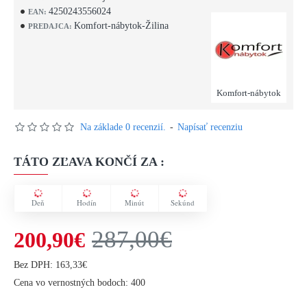
4250243556024
EAN:
Komfort-nábytok-Žilina
PREDAJCA:
Komfort-nábytok
Na základe 0 recenzií.
-
Napísať recenziu
TÁTO ZĽAVA KONČÍ ZA :
Deň
Hodín
Minút
Sekúnd
287,00€
200,90€
Bez DPH: 163,33€
Cena vo vernostných bodoch: 400