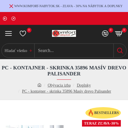
WWW.KOMFORT-NABYTOK.SK - ZĽAVA - 30% NA NÁBYTOK A DOPLNKY
0
0
0
Hladať všetko
PC - KONTAJNER - SKRINKA 35896 MASÍV DREVO
PALISANDER
Obývacia izba
Doplnky
PC - kontajner - skrinka 35896 Masív drevo Palisander
BESTSELLERS
TERAZ ZĽAVA -30%