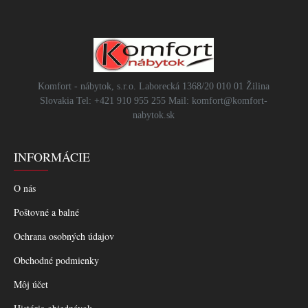
Komfort - nábytok, s.r.o. Laborecká 1368/20 010 01 Žilina
Slovakia Tel: +421 910 955 255 Mail: komfort@komfort-
nabytok.sk
INFORMÁCIE
O nás
Poštovné a balné
Ochrana osobných údajov
Obchodné podmienky
Môj účet