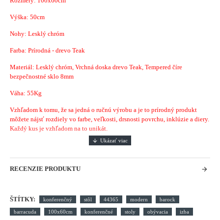
Rozmery: 100x60
cm
Výška: 50cm
Nohy: Lesklý chróm
Farba: Prírodná - drevo Teak
Materiál: Lesklý chróm, Vrchná doska drevo Teak, Tempered číre
bezpečnostné sklo 8mm
Váha: 55Kg
Vzhľadom k tomu, že sa jedná o ručnú výrobu a je to prírodný produkt
môžete nájsť rozdiely vo farbe, veľkosti, drsnosti povrchu, inklúzie a diery.
Každý kus je vzhľadom na to unikát.
RECENZIE PRODUKTU
ŠTÍTKY:
konferenčný
stôl
44365
modern
barock
barracuda
100x60cm
konferenčné
stoly
obývacia
izba