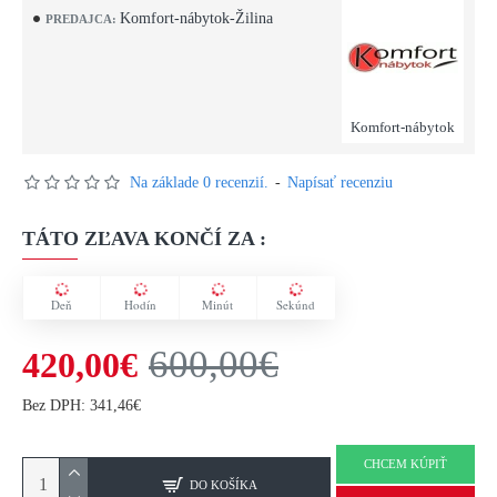
Komfort-nábytok-Žilina
PREDAJCA:
Komfort-nábytok
Na základe 0 recenzií.
-
Napísať recenziu
TÁTO ZĽAVA KONČÍ ZA :
Deň
Hodín
Minút
Sekúnd
600,00€
420,00€
Bez DPH: 341,46€
CHCEM KÚPIŤ
DO KOŠÍKA