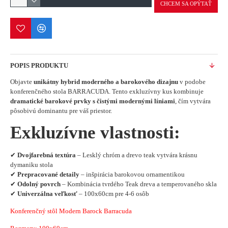
CHCEM SA OPÝTAŤ
POPIS PRODUKTU
Objavte
unikátny hybrid moderného a barokového dizajnu
v podobe
konferenčného stola BARRACUDA. Tento exkluzívny kus kombinuje
dramatické barokové prvky s čistými modernými líniami
, čím vytvára
pôsobivú dominantu pre váš priestor.
Exkluzívne vlastnosti:
✔
Dvojfarebná textúra
– Lesklý chróm a drevo teak vytvára krásnu
dymaniku stola
✔
Prepracované detaily
– inšpirácia barokovou ornamentikou
✔
Odolný povrch
– Kombinácia tvrdého Teak dreva a temperovaného skla
✔
Univerzálna veľkosť
– 100x60cm pre 4-6 osôb
Konferenčný stôl Modern Barock Barracuda