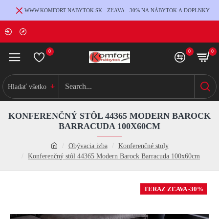
WWW.KOMFORT-NABYTOK.SK - ZĽAVA - 30% NA NÁBYTOK A DOPLNKY
0
0
0
Hladať všetko
KONFERENČNÝ STÔL 44365 MODERN BAROCK
BARRACUDA 100X60CM
Obývacia izba
Konferenčné stoly
Konferenčný stôl 44365 Modern Barock Barracuda 100x60cm
TERAZ ZĽAVA -30%