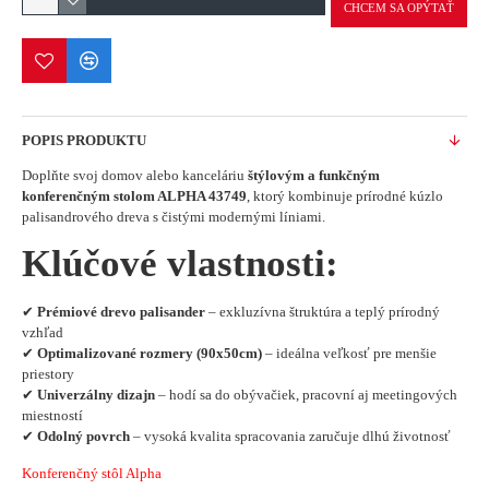
CHCEM SA OPÝTAŤ
POPIS PRODUKTU
Doplňte svoj domov alebo kanceláriu
štýlovým a funkčným
konferenčným stolom ALPHA 43749
, ktorý kombinuje prírodné kúzlo
palisandrového dreva s čistými modernými líniami.
Klúčové vlastnosti:
✔
Prémiové drevo palisander
– exkluzívna štruktúra a teplý prírodný
vzhľad
✔
Optimalizované rozmery (90x50cm)
– ideálna veľkosť pre menšie
priestory
✔
Univerzálny dizajn
– hodí sa do obývačiek, pracovní aj meetingových
miestností
✔
Odolný povrch
– vysoká kvalita spracovania zaručuje dlhú životnosť
Konferenčný stôl Alpha