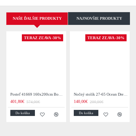
NAŠE ĎALŠIE PRODUKTY
NAJNOVŠIE PRODUKTY
TERAZ ZĽAVA -30%
TERAZ ZĽAVA -30%
Posteľ 41669 160x200cm Boutique Zamat Tmavošedá
Nočný stolík 27-65 Ocean Drevo Mango
401,80€
140,00€
574,00€
200,00€
Do košíka
Do košíka