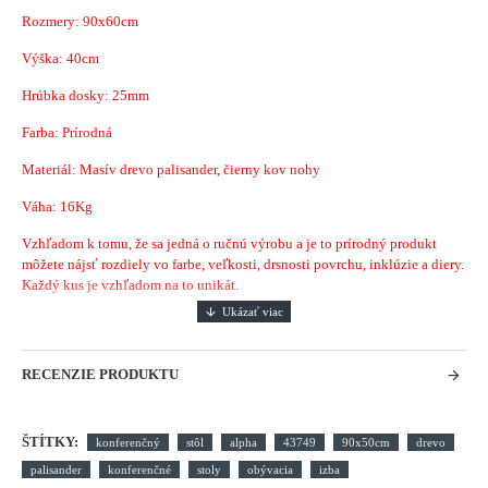
Rozmery: 90x60
cm
Výška: 40cm
Hrúbka dosky: 25mm
Farba: Prírodná
Materiál: Masív drevo palisander, čierny kov nohy
Váha: 16Kg
Vzhľadom k tomu, že sa jedná o ručnú výrobu a je to prírodný produkt
môžete nájsť rozdiely vo farbe, veľkosti, drsnosti povrchu, inklúzie a diery.
Každý kus je vzhľadom na to unikát.
RECENZIE PRODUKTU
ŠTÍTKY:
konferenčný
stôl
alpha
43749
90x50cm
drevo
palisander
konferenčné
stoly
obývacia
izba