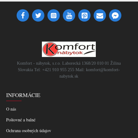
Komfort - nábytok, s.r.o. Laborecká 1368/20 010 01 Žilina
Slovakia Tel: +421 910 955 255 Mail: komfort@komfort-
nabytok.sk
INFORMÁCIE
O nás
Poštovné a balné
Ochrana osobných údajov