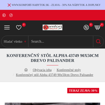
WWW.KOMFORT-NABYTOK.SK - ZĽAVA - 30% NA NÁBYTOK A DOPLNKY
0
0
0
Hladať všetko
KONFERENČNÝ STÔL ALPHA 43749 90X50CM
DREVO PALISANDER
Obývacia izba
Konferenčné stoly
Konferenčný stôl Alpha 43749 90x50cm Drevo Palisander
TERAZ ZĽAVA -30%