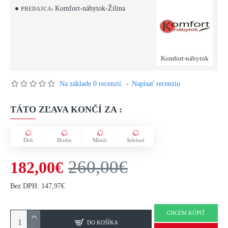
Komfort-nábytok-Žilina
PREDAJCA:
Komfort-nábytok
Na základe 0 recenzií.
-
Napísať recenziu
TÁTO ZĽAVA KONČÍ ZA :
Deň
Hodín
Minút
Sekúnd
260,00€
182,00€
Bez DPH: 147,97€
CHCEM KÚPIŤ
DO KOŠÍKA