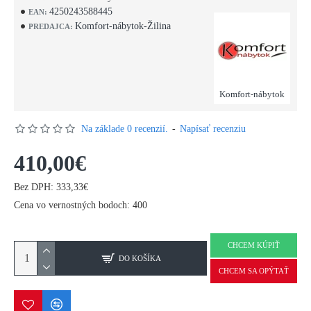
4250243588445
EAN:
Komfort-nábytok-Žilina
PREDAJCA:
Komfort-nábytok
Na základe 0 recenzií.
-
Napísať recenziu
410,00€
Bez DPH: 333,33€
Cena vo vernostných bodoch: 400
CHCEM KÚPIŤ
DO KOŠÍKA
CHCEM SA OPÝTAŤ