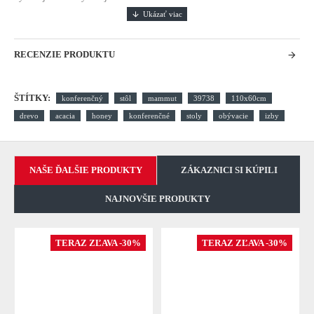
RECENZIE PRODUKTU
ŠTÍTKY:
konferenčný
stôl
mammut
39738
110x60cm
drevo
acacia
honey
konferenčné
stoly
obývacie
izby
NAŠE ĎALŠIE PRODUKTY
ZÁKAZNICI SI KÚPILI
NAJNOVŠIE PRODUKTY
TERAZ ZĽAVA -30%
TERAZ ZĽAVA -30%