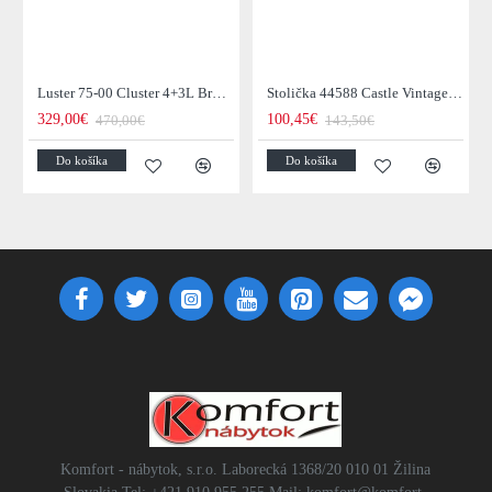
Luster 75-00 Cluster 4+3L Brown + Jantar Glass
Stolička 44588 Castle Vintage Black
329,00€
100,45€
470,00€
143,50€
Do košíka
Do košíka
Komfort - nábytok, s.r.o. Laborecká 1368/20 010 01 Žilina