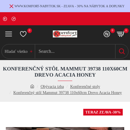
WWW.KOMFORT-NABYTOK.SK - ZĽAVA - 30% NA NÁBYTOK A DOPLNKY
0
0
0
Hladať všetko
KONFERENČNÝ STÔL MAMMUT 39738 110X60CM
DREVO ACACIA HONEY
Obývacia izba
Konferenčné stoly
Konferenčný stôl Mammut 39738 110x60cm Drevo Acacia Honey
TERAZ ZĽAVA -30%