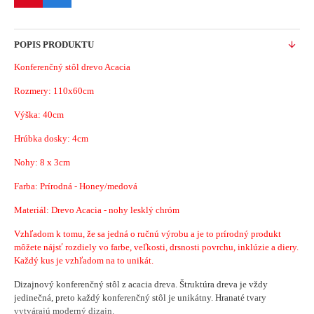
POPIS PRODUKTU
Konferenčný stôl drevo Acacia
Rozmery: 110x60cm
Výška: 40cm
Hrúbka dosky: 4cm
Nohy: 8 x 3cm
Farba: Prírodná - Honey/medová
Materiál: Drevo Acacia - nohy lesklý chróm
Vzhľadom k tomu, že sa jedná o ručnú výrobu a je to prírodný produkt
môžete nájsť rozdiely vo farbe, veľkosti, drsnosti povrchu, inklúzie a diery.
Každý kus je vzhľadom na to unikát.
Dizajnový konferenčný stôl z acacia dreva. Štruktúra dreva je vždy
jedinečná, preto každý konferenčný stôl je unikátny. Hranaté tvary
vytvárajú moderný dizajn.