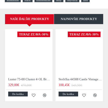
aluminium
black
konferenčné
stoly
obývacia
izba
NAŠE ĎALŠIE PRODUKTY
NAJNOVŠIE PRODUKTY
TERAZ ZĽAVA -30%
TERAZ ZĽAVA -30%
Luster 75-00 Cluster 4+3L Brown + Jantar Glass
Stolička 44588 Castle Vintage Black
329,00€
100,45€
470,00€
143,50€
Do košíka
Do košíka