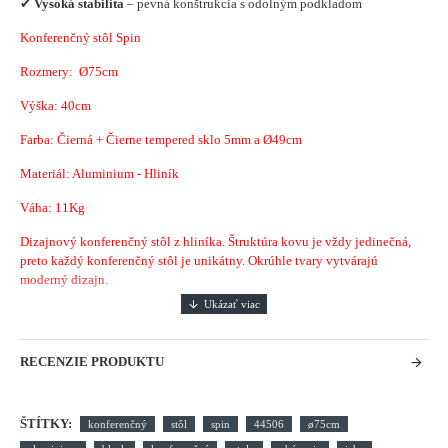
✔
Vysoká stabilita
– pevná konštrukcia s odolným podkladom
Konferenčný stôl Spin
Rozmery:
Ø75
cm
Výška: 40cm
Farba: Čierná + Čierne tempered sklo 5mm a
Ø49cm
Materiál: Aluminium - Hliník
Váha: 11Kg
Dizajnový konferenčný stôl z hliníka. Štruktúra kovu je vždy jedinečná,
preto každý konferenčný stôl je unikátny. Okrúhle tvary vytvárajú
moderný dizajn.
RECENZIE PRODUKTU
ŠTÍTKY:
konferenčný
stôl
spin
44506
ø75cm