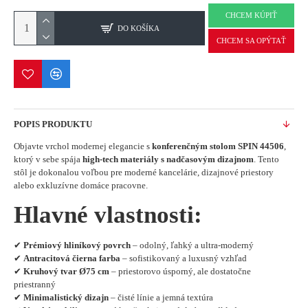
CHCEM KÚPIŤ
DO KOŠÍKA
CHCEM SA OPÝTAŤ
POPIS PRODUKTU
Objavte vrchol modernej elegancie s
konferenčným stolom SPIN 44506
,
ktorý v sebe spája
high-tech materiály s nadčasovým dizajnom
. Tento
stôl je dokonalou voľbou pre moderné kancelárie, dizajnové priestory
alebo exkluzívne domáce pracovne.
Hlavné vlastnosti:
✔
Prémiový hliníkový povrch
– odolný, ľahký a ultra-moderný
✔
Antracitová čierna farba
– sofistikovaný a luxusný vzhľad
✔
Kruhový tvar Ø75 cm
– priestorovo úsporný, ale dostatočne
priestranný
✔
Minimalistický dizajn
– čisté línie a jemná textúra