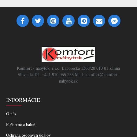
Komfort - nábytok, s.r.o. Laborecká 1368/20 010 01 Žilina
Slovakia Tel: +421 910 955 255 Mail: komfort@komfort-
nabytok.sk
INFORMÁCIE
O nás
Poštovné a balné
Ochrana osobných údajov