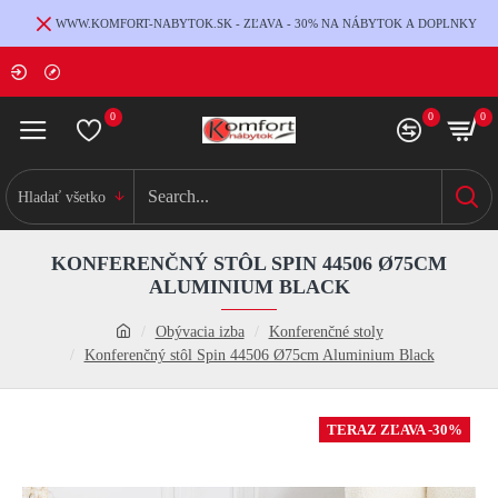
WWW.KOMFORT-NABYTOK.SK - ZĽAVA - 30% NA NÁBYTOK A DOPLNKY
0
0
0
Hladať všetko
KONFERENČNÝ STÔL SPIN 44506 Ø75CM
ALUMINIUM BLACK
Obývacia izba
Konferenčné stoly
Konferenčný stôl Spin 44506 Ø75cm Aluminium Black
TERAZ ZĽAVA -30%