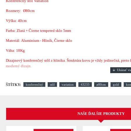
Konferenčný stôl Variation
Rozmery:
Ø80
cm
Výška: 40cm
Farba: Zlatá + Čierne tempered sklo 5mm
Materiál: Aluminium - Hliník, Čierne sklo
Váha: 18Kg
Dizajnový konferenčný stôl z hliníka. Štruktúra kovu je vždy jedinečná, preto
moderný dizajn.
ŠTÍTKY:
konferenčný
stôl
variation
43233
ø80cm
gold
kon
NAŠE ĎALŠIE PRODUKTY