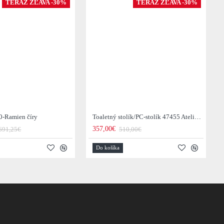
TERAZ ZĽAVA -30%
TERAZ ZĽAVA -30%
0-Ramien číry
Toaletný stolík/PC-stolík 47455 Atelier 120cm Natural Dub Dyha
357,00€
691,25€
510,00€
Do košíka