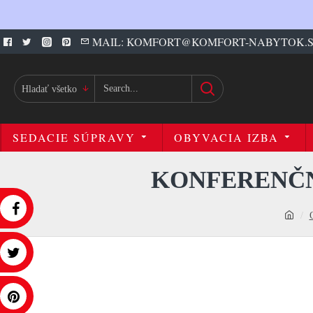
MAIL: KOMFORT@KOMFORT-NABYTOK.
Hladať všetko
SEDACIE SÚPRAVY
OBYVACIA IZBA
KONFERENČN