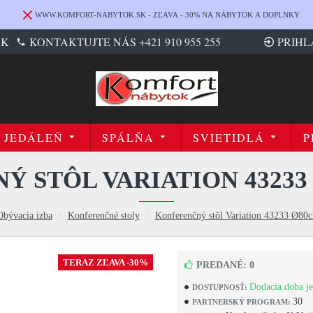
WWW.KOMFORT-NABYTOK.SK - ZĽAVA - 30% NA NÁBYTOK A DOPLNKY
SK
KONTAKTUJTE NÁS +421 910 955 255
PRIHL
JEDÁLEŇ
SPÁLŇA
SVIETIDLÁ
P
Ý STÔL VARIATION 43233
Obývacia izba
Konferenčné stoly
Konferenčný stôl Variation 43233 Ø80
TERAZ ZĽAVA -30%
PREDANÉ: 0
Dodacia doba je
DOSTUPNOSŤ:
30
PARTNERSKÝ PROGRAM: