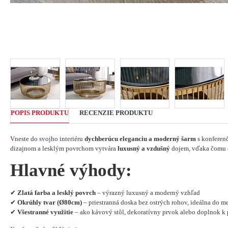
POPIS PRODUKTU
RECENZIE PRODUKTU
Vneste do svojho interiéru
dychberúcu eleganciu a moderný šarm
s konferen
dizajnom a lesklým povrchom vytvára
luxusný a vzdušný
dojem, vďaka čomu s
Hlavné výhody:
✔
Zlatá farba a lesklý povrch
– výrazný luxusný a moderný vzhľad
✔
Okrúhly tvar (Ø80cm)
– priestranná doska bez ostrých rohov, ideálna do m
✔
Všestranné využitie
– ako kávový stôl, dekoratívny prvok alebo doplnok k