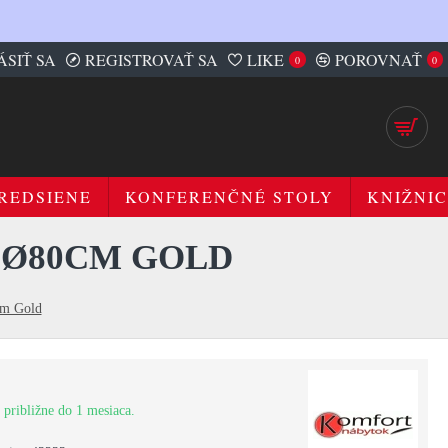
ÁSIŤ SA
REGISTROVAŤ SA
LIKE
POROVNAŤ
0
0
REDSIENE
KONFERENČNÉ STOLY
KNIŽNIC
 Ø80CM GOLD
cm Gold
 približne do 1 mesiaca.