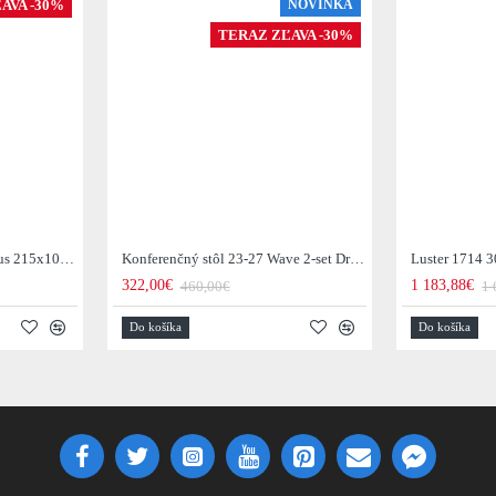
AVA -30%
NOVINKA
TERAZ ZĽAVA -30%
Jedálenský stôl 29-77B Arhus 215x105cm Drevo Hnedá Acacia
Konferenčný stôl 23-27 Wave 2-set Drevo Mango
Luster 1714 3
322,00€
1 183,88€
460,00€
1 
Do košíka
Do košíka