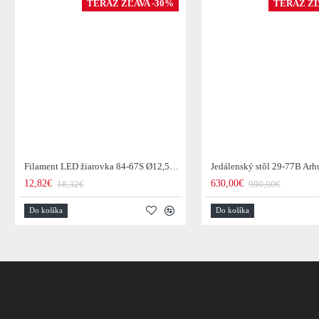
TERAZ ZĽAVA -30%
TERAZ ZĽ
Filament LED žiarovka 84-67S Ø12,5cm Smoke grey glass
12,82€
630,00€
18,32€
900,00€
Do košíka
Do košíka