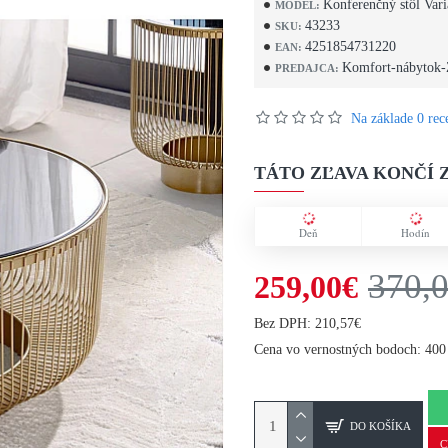
Konferenčný stôl Var
MODEL:
43233
SKU:
4251854731220
EAN:
Komfort-nábytok-
PREDAJCA:
Na základe 0 rece
TÁTO ZĽAVA KONČÍ Z
Deň
Hodín
370,
259,00€
Bez DPH: 210,57€
Cena vo vernostných bodoch: 400
DO KOŠÍKA
C