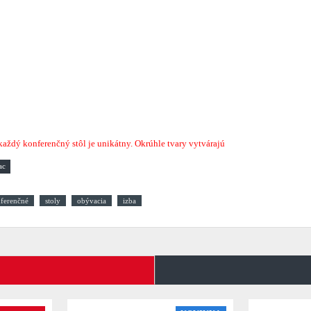
 každý konferenčný stôl je unikátny. Okrúhle tvary vytvárajú
ferenčné
stoly
obývacia
izba