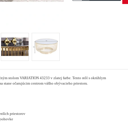
čným stolom VARIATION 43233 v zlatej farbe. Tento stôl s okrúhlym
a stane očarujúcim centrom vášho obývacieho priestoru.
enších priestorov
 pohovke