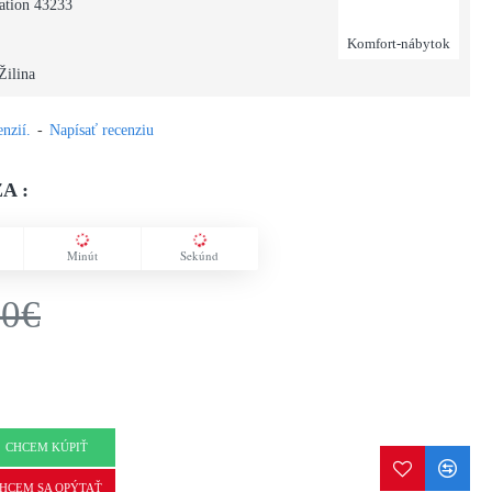
iation 43233
Komfort-nábytok
Žilina
nzií.
-
Napísať recenziu
A :
Minút
Sekúnd
00€
CHCEM KÚPIŤ
HCEM SA OPÝTAŤ