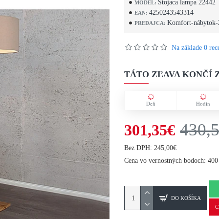
Stojaca lampa 22442
MODEL:
4250243543314
EAN:
Komfort-nábytok-
PREDAJCA:
Na základe 0 rece
TÁTO ZĽAVA KONČÍ Z
Deň
Hodín
430,
301,35€
Bez DPH: 245,00€
Cena vo vernostných bodoch: 400
DO KOŠÍKA
C