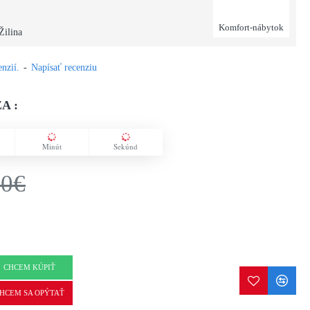
Komfort-nábytok
Žilina
nzií.
-
Napísať recenziu
A :
Minút
Sekúnd
50€
CHCEM KÚPIŤ
HCEM SA OPÝTAŤ