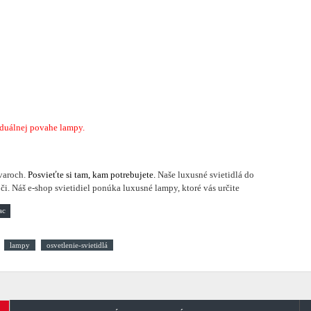
iduálnej povahe lampy.
varoch.
Posvieťte si tam, kam potrebujete.
Naše luxusné svietidlá do
i. Náš e-shop svietidiel ponúka luxusné lampy, ktoré vás určite
lampy
osvetlenie-svietidlá