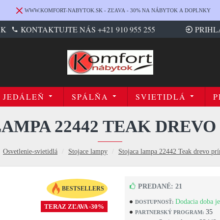
WWW.KOMFORT-NABYTOK.SK - ZĽAVA - 30% NA NÁBYTOK A DOPLNKY
SK
KONTAKTUJTE NÁS +421 910 955 255
PRIHL
JEDÁLEŇ
SPÁLŇA
SVIETIDLÁ
P
LAMPA 22442 TEAK DREVO
Osvetlenie-svietidlá
Stojace lampy
Stojaca lampa 22442 Teak drevo prí
PREDANÉ: 21
BESTSELLERS
Dodacia doba je
DOSTUPNOSŤ:
TERAZ ZĽAVA -30%
35
PARTNERSKÝ PROGRAM: