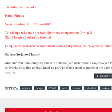
Tienidlo: Béžová látka
Farba: Príroda
Svetelný zdroj: 1 x E27 max 60W
Táto lampa má verzie pre žiarovky triedy energetickej: A ++ až E
Žiarovky nie sú súčasťou balenia!
Lampa môže mať malé nezrovnalosti tvaru a farby dreva, čo len svedčí o indiv
Stojace-Stojanové lampy
Moderné svietidlá-lampy
vyrobené z netradičných materiálov v zaujímavých t
obývačky či spálne upútajú hneď na prvý pohľad a stanú sa pútačom pre vaše oč
zaujmu.
ŠTÍTKY:
stojaca
lampa
22442
teak
drevo
prírodná
stojace