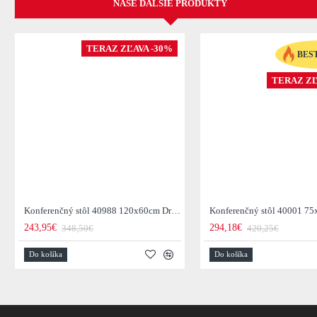
NAŠE ĎALŠIE PRODUKTY
TERAZ ZĽAVA -30%
BES
TERAZ ZĽ
Konferenčný stôl 40988 120x60cm Drevo Palisander - Skladom u nás v Žiline - 2Ks
243,95€
294,18€
348,50€
420,25€
Do košíka
Do košíka