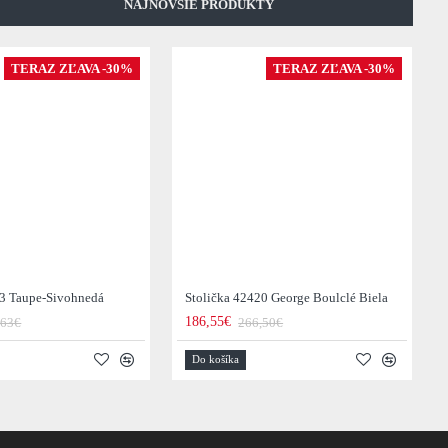
NAJNOVŠIE PRODUKTY
TERAZ ZĽAVA -30%
TERAZ ZĽAVA -30%
43 Taupe-Sivohnedá
Stolička 42420 George Boulclé Biela
186,55€
,63€
266,50€
Do košíka