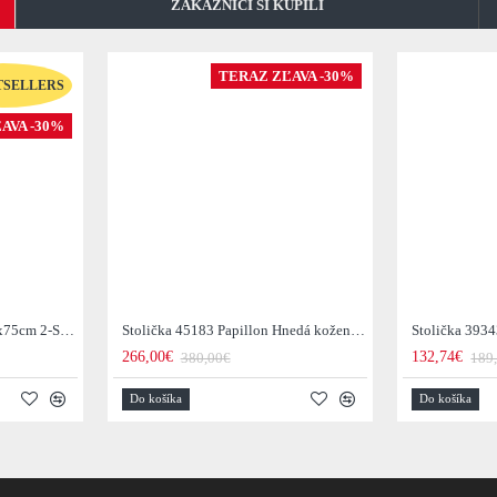
ZÁKAZNICI SI KÚPILI
TERAZ ZĽAVA -30%
TSELLERS
AVA -30%
Konferenčný stôl 40001 75x75cm 2-Set Drevo Palisander
Stolička 45183 Papillon Hnedá kožená - otočná
Stolička 393
266,00€
132,74€
380,00€
189
Do košíka
Do košíka