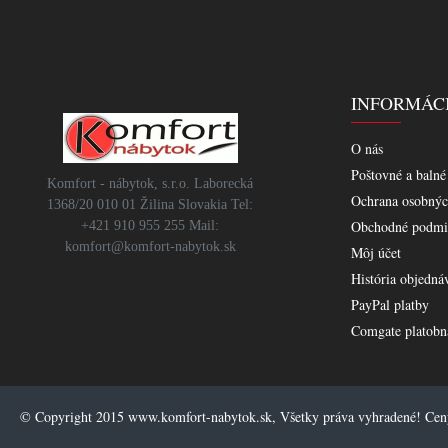
INFORMÁC
O nás
Poštovné a balné
Komfort - nábytok, s.r.o. Laborecká
Ochrana osobnýc
1368/20 010 01 Žilina Slovakia Tel:
Obchodné podmi
+421 910 955 255 Mail:
komfort@komfort-nabytok.sk
Môj účet
História objedná
PayPal platby
Comgate platobn
© Copyright 2015 www.komfort-nabytok.sk, Všetky práva vyhradené! Ce