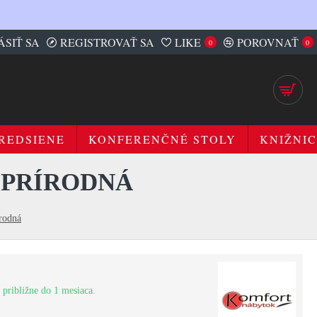
ÁSIŤ SA
REGISTROVAŤ SA
LIKE
POROVNAŤ
0
0
REDSIENE
KONFERENČNÉ STOLY
KNIŽNIC
 PRÍRODNÁ
rodná
 približne do 1 mesiaca.