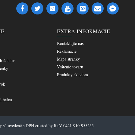
IE
EXTRA INFORMÁCIE
Kontaktujte nás
Reklamácie
Mapa stránky
h údajov
Vrátenie tovaru
enky
Produkty skladom
vok
á brána
ny sú uvedené s DPH created by R+V 0421-910-955255