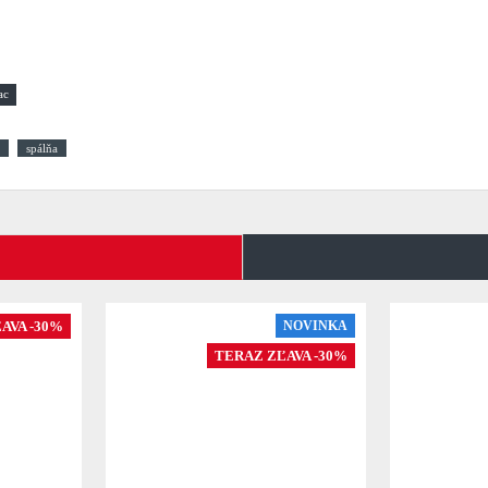
spálňa
AVA -30%
NOVINKA
TERAZ ZĽAVA -30%