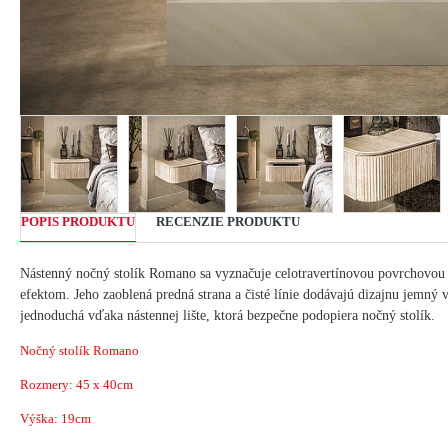
POPIS PRODUKTU
RECENZIE PRODUKTU
Nástenný nočný stolík Romano sa vyznačuje celotravertínovou povrchovo
efektom.
Jeho zaoblená predná strana a čisté línie dodávajú dizajnu jemný 
jednoduchá vďaka nástennej lište, ktorá bezpečne podopiera nočný stolík.
Nočný stolík Romano
Rozmery:
45 x 40
cm
Výška: 19cm