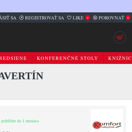
ÁSIŤ SA
REGISTROVAŤ SA
LIKE
POROVNAŤ
0
0
REDSIENE
KONFERENČNÉ STOLY
KNIŽNIC
AVERTÍN
 približne do 1 mesiaca.