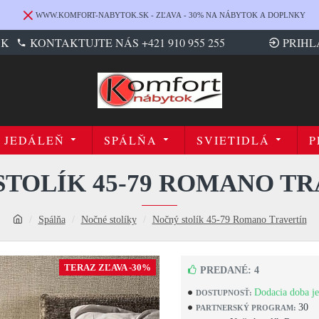
WWW.KOMFORT-NABYTOK.SK - ZĽAVA - 30% NA NÁBYTOK A DOPLNKY
SK
KONTAKTUJTE NÁS +421 910 955 255
PRIHL
JEDÁLEŇ
SPÁLŇA
SVIETIDLÁ
P
STOLÍK 45-79 ROMANO TR
Spálňa
Nočné stolíky
Nočný stolík 45-79 Romano Travertín
TERAZ ZĽAVA -30%
PREDANÉ: 4
Dodacia doba je
DOSTUPNOSŤ:
30
PARTNERSKÝ PROGRAM: