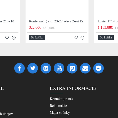
Jedálenský stôl 29-77B Arhus 215x105cm Drevo Hnedá Acacia
Konferenčný stôl 23-27 Wave 2-set Drevo Mango
Luster 1714 3
322,00€
1 183,88€
460,00€
1 
Do košíka
Do košíka
IE
EXTRA INFORMÁCIE
Kontaktujte nás
Reklamácie
Mapa stránky
h údajov