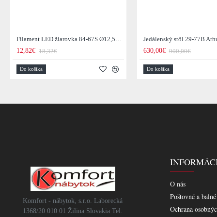
Filament LED žiarovka 84-67S Ø12,5cm Smoke grey glass
12,82€
630,00€
18,32€
900,00€
Do košíka
Do košíka
INFORMÁC
O nás
Poštovné a balné
Komfort - nábytok, s.r.o. Laborecká
Ochrana osobnýc
1368/20 010 01 Žilina Slovakia Tel: