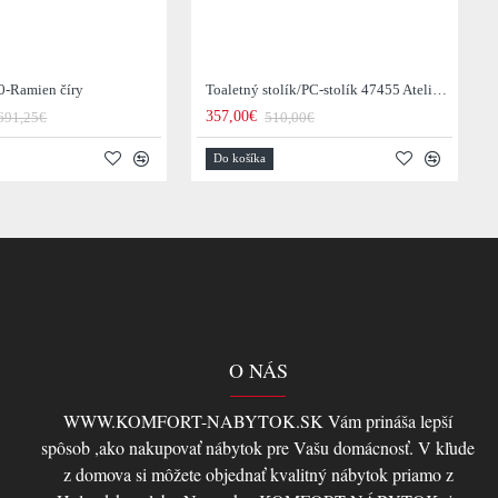
0-Ramien číry
Toaletný stolík/PC-stolík 47455 Atelier 120cm Natural Dub Dyha
357,00€
691,25€
510,00€
Do košíka
O NÁS
WWW.KOMFORT-NABYTOK.SK Vám prináša lepší
spôsob ,ako nakupovať nábytok pre Vašu domácnosť. V kľude
z domova si môžete objednať kvalitný nábytok priamo z