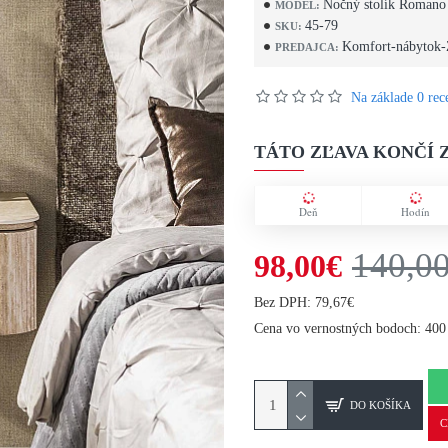
Nočný stolík Romano
MODEL:
45-79
SKU:
Komfort-nábytok-
PREDAJCA:
Na základe 0 rece
TÁTO ZĽAVA KONČÍ Z
Deň
Hodín
140,0
98,00€
Bez DPH: 79,67€
Cena vo vernostných bodoch: 400
DO KOŠÍKA
C