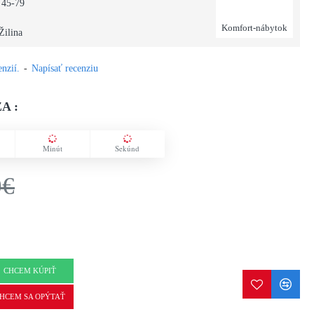
 45-79
Komfort-nábytok
Žilina
nzií.
-
Napísať recenziu
A :
Minút
Sekúnd
0€
CHCEM KÚPIŤ
HCEM SA OPÝTAŤ