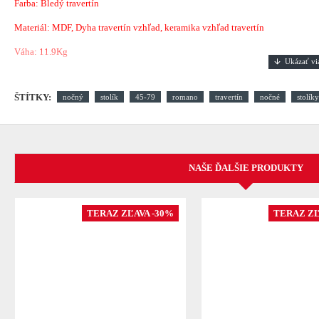
Farba: Bledý travertín
Materiál: MDF, Dyha travertín vzhľad, keramika vzhľad travertín
Váha: 11.9Kg
ŠTÍTKY:
nočný
stolík
45-79
romano
travertín
nočné
stolíky
NAŠE ĎALŠIE PRODUKTY
TERAZ ZĽAVA -30%
TERAZ ZĽ