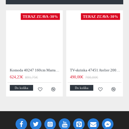
TERAZ ZĽAVA -30%
TERAZ ZĽAVA -30%
Komoda 40247 160cm Marrakesch Drevo Mango - Skladom u nás v Žiline - 1Ks
TV-skrinka 47451 Atelier 200cm Natural Dub Dyha
624,23€
490,00€
891,75€
700,00€
Do košíka
Do košíka