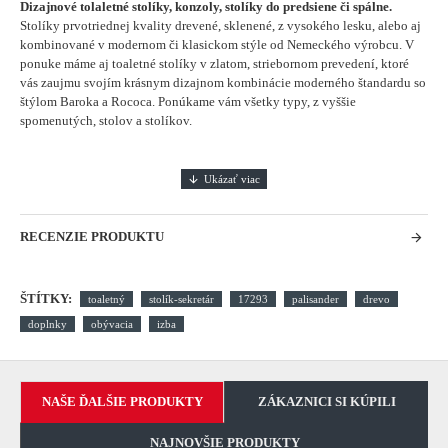
Dizajnové tolaletné stolíky, konzoly, stolíky do predsiene či spálne.
Stolíky prvotriednej kvality drevené, sklenené, z vysokého lesku, alebo aj
kombinované v modernom či klasickom stýle od Nemeckého výrobcu. V
ponuke máme aj toaletné stolíky v zlatom, striebornom prevedení, ktoré
vás zaujmu svojím krásnym dizajnom kombinácie moderného štandardu so
štýlom Baroka a Rococa. Ponúkame vám všetky typy, z vyššie
spomenutých, stolov a stolíkov.
RECENZIE PRODUKTU
ŠTÍTKY:
toaletný
stolík-sekretár
17293
palisander
drevo
doplnky
obývacia
izba
NAŠE ĎALŠIE PRODUKTY
ZÁKAZNICI SI KÚPILI
NAJNOVŠIE PRODUKTY