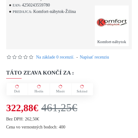
4250243559780
EAN:
Komfort-nábytok-Žilina
PREDAJCA:
Komfort-nábytok
Na základe 0 recenzií.
-
Napísať recenziu
TÁTO ZĽAVA KONČÍ ZA :
Deň
Hodín
Minút
Sekúnd
461,25€
322,88€
Bez DPH: 262,50€
Cena vo vernostných bodoch: 400