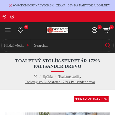
WWW.KOMFORT-NABYTOK.SK - ZĽAVA - 30% NA NÁBYTOK A DOPLNKY
0
0
0
Hladať všetko
TOALETNÝ STOLÍK-SEKRETÁR 17293
PALISANDER DREVO
Spálňa
Toaletné stolíky
Toaletný stolík-Sekretár 17293 Palisander drevo
TERAZ ZĽAVA -30%