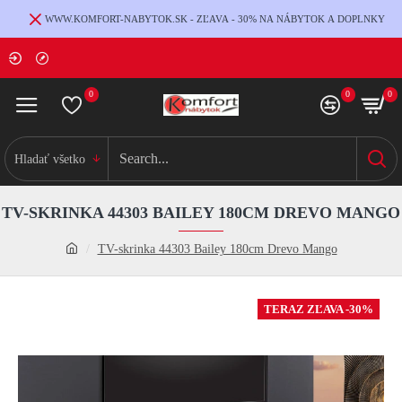
WWW.KOMFORT-NABYTOK.SK - ZĽAVA - 30% NA NÁBYTOK A DOPLNKY
0
0
0
Hladať všetko
TV-SKRINKA 44303 BAILEY 180CM DREVO MANGO
TV-skrinka 44303 Bailey 180cm Drevo Mango
TERAZ ZĽAVA -30%