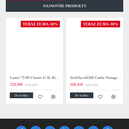
NAJNOVŠIE PRODUKTY
TERAZ ZĽAVA -30%
TERAZ ZĽAVA -30%
Luster 75-00 Cluster 4+3L Brown + Jantar Glass
Stolička 44588 Castle Vintage Black
329,00€
100,45€
470,00€
143,50€
Do košíka
Do košíka