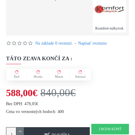
Komfort-nábytok
Na základe 0 recenzií.
-
Napísať recenziu
TÁTO ZĽAVA KONČÍ ZA :
Deň
Hodín
Minút
Sekúnd
840,00€
588,00€
Bez DPH: 478,05€
Cena vo vernostných bodoch: 400
CHCEM KÚPIŤ
DO KOŠÍKA