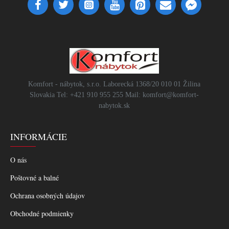
Komfort - nábytok, s.r.o. Laborecká 1368/20 010 01 Žilina
Slovakia Tel: +421 910 955 255 Mail: komfort@komfort-
nabytok.sk
INFORMÁCIE
O nás
Poštovné a balné
Ochrana osobných údajov
Obchodné podmienky