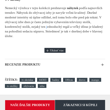
Nemecký výrobca v tejto kolekcii predstavuje
nábytok
podľa najnovších
trendov. Nábytok do obývacej izby je navyše veľmi kvalitný. Dnešné
moderné interiéry sú úplne odlišné, než tomu bolo ešte pred pár rokmi. V
obývacej izbe dnes je často jediným vybavením televízny stolík,
konferenčný stolík, nejaký ten
j
ednoduchý regál a veľký dôraz je kladený
na pohodlnú sedaciu súpravu. Striedmosť je tak v dnešnej dobe v hlavnej
úlohe.
RECENZIE PRODUKTU
ŠTÍTKY:
tv-skrinka
44303
bailey
180cm
drevo
mango
tv-stolíky
obývacia
izba
NAŠE ĎALŠIE PRODUKTY
ZÁKAZNICI SI KÚPILI