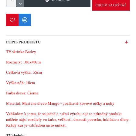
CHCEM SA OPÝTAŤ
POPIS PRODUKTU
TV-skrinka Bailey
Rozmery: 180x40cm
Celková výška: 55cm
Výška nôh: 16cm
Farba dreva: Čierna
Materiál: Masívne drevo Mango - pozlátené kovové rúčky a nohy
Vzhľadom k tomu, že sa jedná o ručnú výrobu a je to prírodný produkt
môžete nájsť rozdiely vo farbe, veľkosti, drsnosti povrchu, inklúzie a diery.
Každý kus je vzhľadom na to unikát.
TV-skrinky